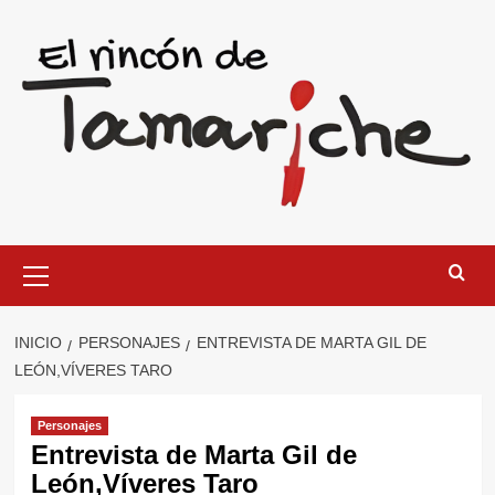
Saltar
al
contenido
Menú
primario
INICIO
PERSONAJES
ENTREVISTA DE MARTA GIL DE
LEÓN,VÍVERES TARO
Personajes
Entrevista de Marta Gil de
León,Víveres Taro