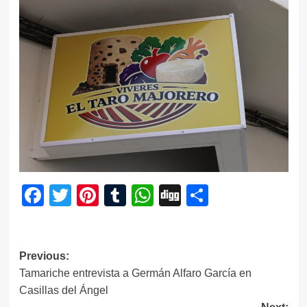
Facebook
Twitter
Pinterest
Tumblr
WhatsApp
Digg
Compartir
Navegación
Previous:
Tamariche entrevista a Germán Alfaro García en
de
Casillas del Ángel
entradas