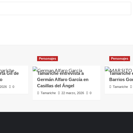
Personajes
Personajes
rta Gil de
Tamariche entrevista a
Tamariche e
ro
Germán Alfaro García en
Barrios Go
Casillas del Ángel
, 2026
0
Tamariche
Tamariche
22 marzo, 2026
0