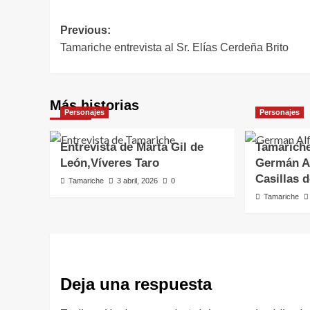
Navegación
Previous:
Tamariche entrevista al Sr. Elías Cerdeña Brito
de
entradas
Más historias
Personajes
Personajes
Entrevista de Marta Gil de
Tamariche
León,Víveres Taro
Germán Al
Casillas 
Tamariche
3 abril, 2026
0
Tamariche
Deja una respuesta