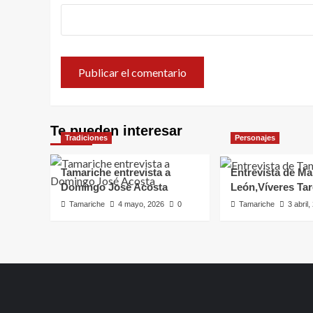
Te pueden interesar
Tradiciones
Personajes
Tamariche entrevista a
Entrevista de Ma
Domingo José Acosta
León,Víveres Ta
Tamariche
4 mayo, 2026
0
Tamariche
3 abril