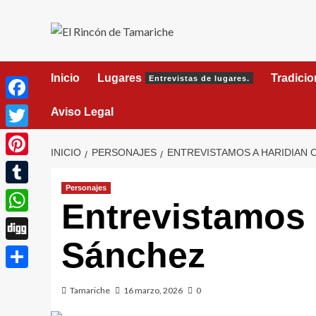
Saltar
al
contenido
Inicio
Lugares
Tradici
Entrevistas de lugares.
Facebook
Aviso Legal
Twitter
INICIO
PERSONAJES
ENTREVISTAMOS A HARIDIAN
Pinterest
Personajes
Tumblr
Entrevistamos 
WhatsApp
Sánchez
Digg
Compartir
Tamariche
16 marzo, 2026
0