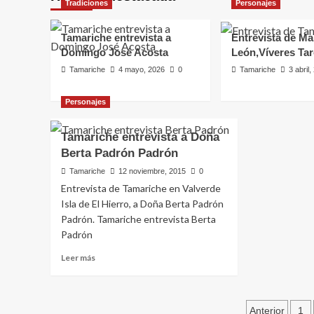
Tradiciones
Personajes
Tamariche entrevista a
Entrevista de Ma
Domingo José Acosta
León,Víveres Ta
Tamariche
4 mayo, 2026
0
Tamariche
3 abril
Personajes
Tamariche entrevista a Doña
Berta Padrón Padrón
Personajes
Tamariche
12 noviembre, 2015
0
Entrevista de Marta G
Entrevista de Tamariche en Valverde
Isla de El Hierro, a Doña Berta Padrón
León,Víveres Taro
Padrón. Tamariche entrevista Berta
Padrón
Tamariche
3 abril, 2026
0
Leer
Leer más
más
sobre
Tamariche
Pagina
entrevista
Anterior
1