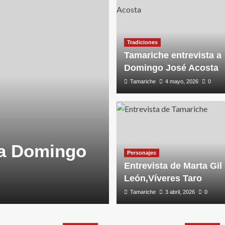
Tradiciones
Tamariche entrevista a
Domingo José Acosta
Tamariche
4 mayo, 2026
0
 a Domingo
Personajes
Entrevista de Marta Gil
León,Víveres Taro
Tamariche
3 abril, 2026
0