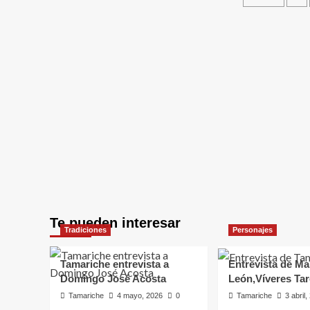
a
de
Doña
Berta
entrad
Padrón
Padrón
Personajes
Tamariche entrevista
Alfaro García en Casil
Ángel
Te pueden interesar
Tradiciones
Personajes
Tamariche
22 marzo, 2026
0
Tamariche entrevista a
Entrevista de Ma
Domingo José Acosta
León,Víveres Ta
Tamariche
4 mayo, 2026
0
Tamariche
3 abril