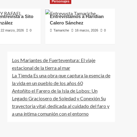
Personajes
Entrevistamos a
Haridian Calero
Sánchez
ntrevista a Sito
Entrevistamos a Haridian
5
nzález
Calero Sánchez
22 marzo, 2026
0
Tamariche
16 marzo, 2026
0
Los Mariantes de Fuerteventura: El viaje
estacional de la tierra al mar
La Tienda Es una obra que captura la esencia de
la vida en un pueblo de los años 60
Antoñito el Farero de la Isla de Lobos: Un
Legado Graciosero de Soledad y Conexión Su
trayectoria vital, dedicada al cuidado del faro y
a una íntima comunión con el entorno