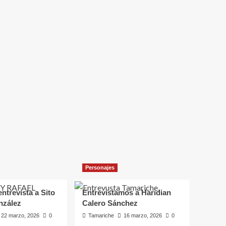
Personajes
ntrevista a Sito
Entrevistamos a Haridian
nzález
Calero Sánchez
22 marzo, 2026
0
Tamariche
16 marzo, 2026
0