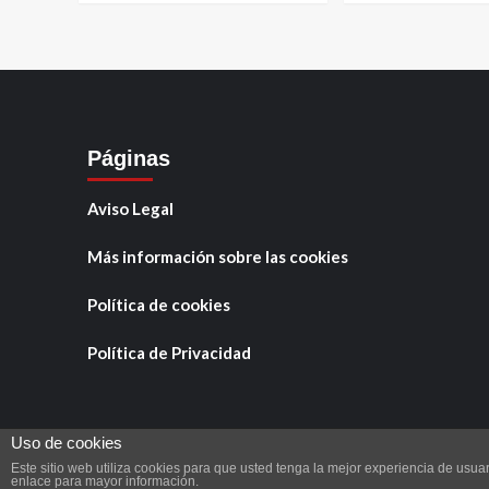
Páginas
Aviso Legal
Personajes
Tamariche entrevista 
Más información sobre las cookies
Barrios González
Política de cookies
Tamariche
22 marzo, 2026
0
Política de Privacidad
Uso de cookies
Este sitio web utiliza cookies para que usted tenga la mejor experiencia de us
Copyright © Tod
enlace para mayor información.