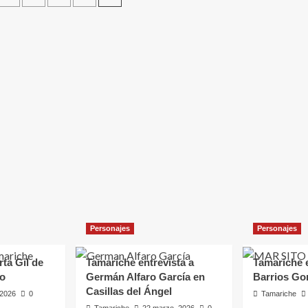
as
 a Germán
las del
Personajes
Personajes
rta Gil de
Tamariche entrevista a
Tamariche e
ro
Germán Alfaro García en
Barrios Go
Casillas del Ángel
, 2026
0
Tamariche