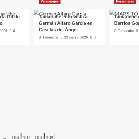
Personajes
Personajes
rta Gil de
Tamariche entrevista a
Tamariche e
ro
Germán Alfaro García en
Barrios Go
Casillas del Ángel
, 2026
0
Tamariche
Tamariche
22 marzo, 2026
0
il de
ción
…
109
106
107
108