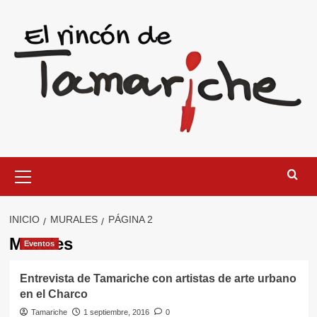
Saltar
al
contenido
Menú
primario
INICIO
MURALES
PÁGINA 2
Murales
Eventos
Entrevista de Tamariche con artistas de arte urbano
en el Charco
Tamariche
1 septiembre, 2016
0