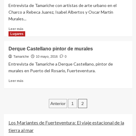
Entrevista de Tamariche con artistas de arte urbano en el
Charco a Rebeca Juarez, Isabel Albertos y Oscar Martín
Murales...
Leer
Leer más
más
Lugares
sobre
Entrevista
Derque Castellano pintor de murales
de
Tamariche
Tamariche
10 mayo, 2016
0
con
Entrevista de Tamariche a Derque Castellano, pintor de
artistas
murales en Puerto del Rosario, Fuerteventura.
de
arte
Leer
Leer más
urbano
más
en
sobre
el
Derque
Paginación
Charco
Castellano
2
Anterior
1
pintor
de
de
murales
entradas
Los Mariantes de Fuerteventura: El viaje estacional de la
tierra al mar