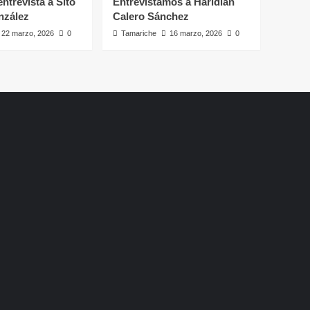
ntrevista a Sito
Entrevistamos a Haridian
nzález
Calero Sánchez
22 marzo, 2026
0
Tamariche
16 marzo, 2026
0