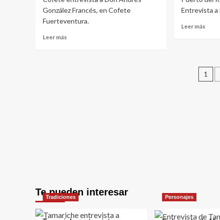
González Francés, en Cofete
Entrevista a
Fuerteventura.
Leer
Leer más
más
Leer
Leer más
sobr
más
Tama
sobre
entre
Tamariche
Pa
a
entrevista
1
Don
a
de
Jesú
Don
Cecil
Andrés
en
Mora
González
Borg
Francés
Te pueden interesar
Tradiciones
Personajes