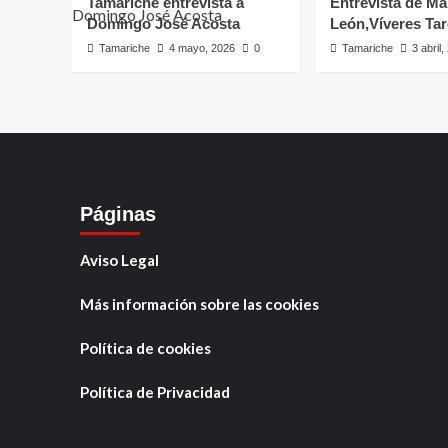
Tamariche entrevista a
Entrevista de Ma
Domingo José Acosta
León,Víveres Ta
Tamariche
4 mayo, 2026
0
Tamariche
3 abril
Páginas
Aviso Legal
Más información sobre las cookies
Política de cookies
Política de Privacidad