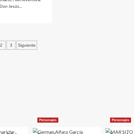
 Don Jesús...
e
riche
vista
ginación
2
3
Siguiente
s
io
tradas
les
es
Personajes
Personajes