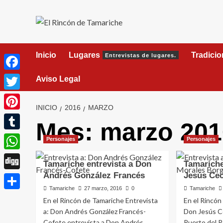
Saltar
al
contenido
Inicio
Lugares
Tradici
Entrevistas de lugares.
Facebook
Aviso Legal
Twitter
INICIO
2016
MARZO
Pinterest
Mes:
marzo 201
Tumblr
Personajes
Personajes
WhatsApp
Tamariche entrevista a Don
Tamariche
Andrés González Francés
Jesús Cec
Digg
Tamariche
27 marzo, 2016
0
Tamariche
Compartir
En el Rincón de Tamariche Entrevista
En el Rincón
a: Don Andrés González Francés-
Don Jesús C
Cofete entrevista a Don Andrés
Puerto del R