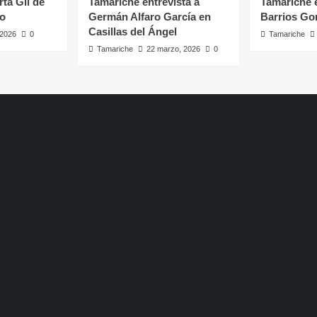
rta Gil de
Tamariche entrevista a
Tamariche e
ro
Germán Alfaro García en
Barrios Go
Casillas del Ángel
, 2026
0
Tamariche
Tamariche
22 marzo, 2026
0