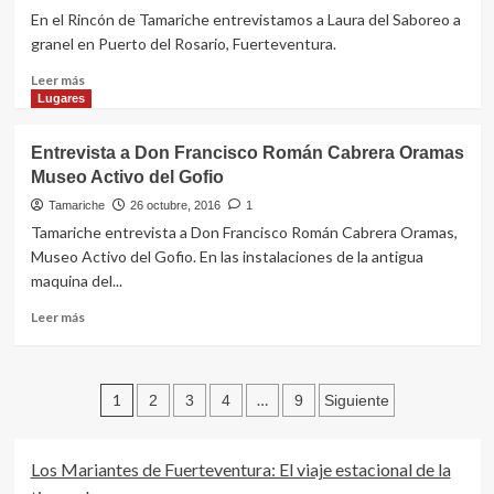
En el Rincón de Tamariche entrevistamos a Laura del Saboreo a
granel en Puerto del Rosario, Fuerteventura.
Leer
Leer más
más
Lugares
sobre
Tamariche
Entrevista a Don Francisco Román Cabrera Oramas
entrevista
Museo Activo del Gofio
a
Laura
Tamariche
26 octubre, 2016
1
del
Tamariche entrevista a Don Francisco Román Cabrera Oramas,
Saboreo
Museo Activo del Gofio. En las instalaciones de la antigua
a
maquina del...
granel
en
Leer
Leer más
Puerto
más
del
sobre
Rosario
Entrevista
Paginación
a
1
…
2
3
4
9
Siguiente
Don
de
Francisco
Román
entradas
Los Mariantes de Fuerteventura: El viaje estacional de la
Cabrera