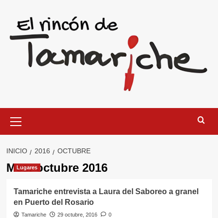
Saltar
al
contenido
Menú
primario
INICIO
2016
OCTUBRE
Mes:
octubre 2016
Lugares
Tamariche entrevista a Laura del Saboreo a granel
en Puerto del Rosario
Tamariche
29 octubre, 2016
0