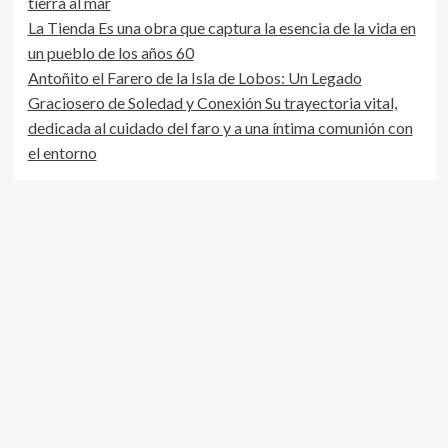
tierra al mar
Oramas
La Tienda Es una obra que captura la esencia de la vida en
Museo
Activo
un pueblo de los años 60
del
Antoñito el Farero de la Isla de Lobos: Un Legado
Gofio
Graciosero de Soledad y Conexión Su trayectoria vital,
dedicada al cuidado del faro y a una íntima comunión con
el entorno