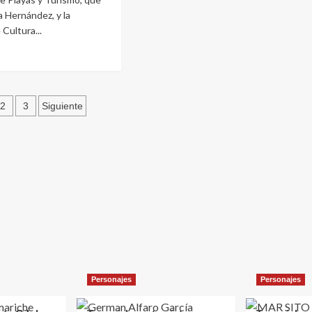
a Hernández, y la
 Cultura...
e
ginación
amen
2
3
Siguiente
tico
enArt”
tradas
s
to
rio
Personajes
Personajes