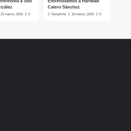
ntrevista a Sito
Entrevistamos a Haridian
nzález
Calero Sánchez
22 marzo, 2026
0
Tamariche
16 marzo, 2026
0