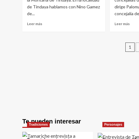
de Tindaya hablamos con Nino Gamez
dirige Palom
de...
concejalía de
Leer
Leer
Leer más
Leer más
más
más
sobre
sobr
Entrevista
I
Pa
a
Cert
1
Nino
Artís
de
Gamez
“Mar
en
en
en
Huelga
la
de
Playa
Hambre
los
por
Pozo
la
en
Montaña
Puer
TIndaya
del
Rosa
Te pueden interesar
Tradiciones
Personajes