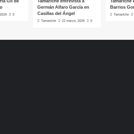
rta Gil de
Tamariche entrevista a
Tamariche e
ro
Germán Alfaro García en
Barrios Go
Casillas del Ángel
, 2026
0
Tamariche
Tamariche
22 marzo, 2026
0