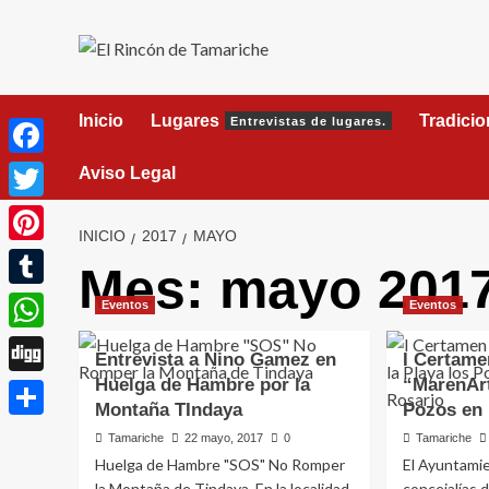
Saltar
al
contenido
Inicio
Lugares
Tradici
Entrevistas de lugares.
Facebook
Aviso Legal
Twitter
INICIO
2017
MAYO
Pinterest
Mes:
mayo 201
Tumblr
Eventos
Eventos
WhatsApp
Entrevista a Nino Gamez en
I Certame
Huelga de Hambre por la
“MarenArt
Digg
Montaña TIndaya
Pozos en 
Compartir
Tamariche
22 mayo, 2017
0
Tamariche
Huelga de Hambre "SOS" No Romper
El Ayuntamie
la Montaña de Tindaya. En la localidad
concejalías 