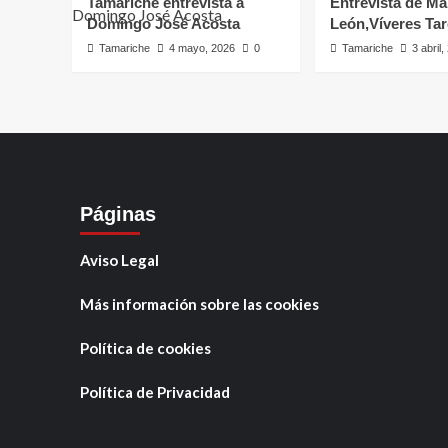
Tamariche entrevista a
Entrevista de Ma
Domingo José Acosta
León,Víveres Ta
Tamariche
4 mayo, 2026
0
Tamariche
3 abril
Páginas
Aviso Legal
Más información sobre las cookies
Política de cookies
Política de Privacidad