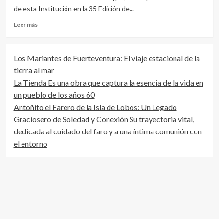
de esta Institución en la 35 Edición de...
Leer
Leer más
más
sobre
Entrevista
Los Mariantes de Fuerteventura: El viaje estacional de la
de
tierra al mar
Tamariche
al
La Tienda Es una obra que captura la esencia de la vida en
Sr.
un pueblo de los años 60
Arturo
Antoñito el Farero de la Isla de Lobos: Un Legado
Montenegro
Graciosero de Soledad y Conexión Su trayectoria vital,
dedicada al cuidado del faro y a una íntima comunión con
el entorno