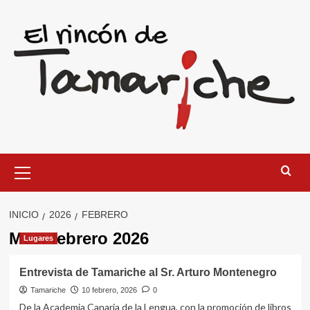
Saltar
al
contenido
Menú
primario
INICIO
2026
FEBRERO
Mes:
febrero 2026
Lugares
Entrevista de Tamariche al Sr. Arturo Montenegro
Tamariche
10 febrero, 2026
0
De la Academia Canaria de la Lengua, con la promoción de libros