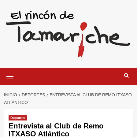
Saltar
al
contenido
Menú
primario
INICIO
DEPORTES
ENTREVISTA AL CLUB DE REMO ITXASO
ATLÁNTICO
Deportes
Entrevista al Club de Remo
ITXASO Atlántico