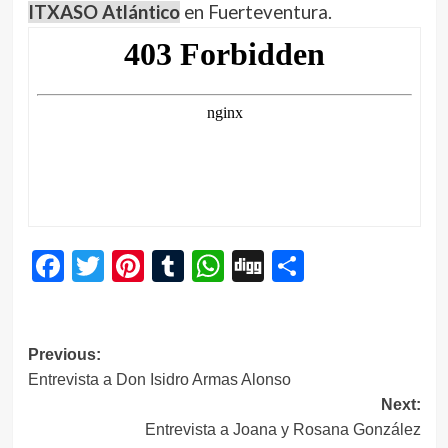
ITXASO Atlántico
en Fuerteventura.
Facebook
Twitter
Pinterest
Tumblr
WhatsApp
Digg
Compartir
Navegación
Previous:
Entrevista a Don Isidro Armas Alonso
de
Next:
entradas
Entrevista a Joana y Rosana González