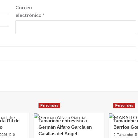
Correo
electrónico
*
Personajes
Personajes
rta Gil de
Tamariche entrevista a
Tamariche e
ro
Germán Alfaro García en
Barrios Go
Casillas del Ángel
, 2026
0
Tamariche