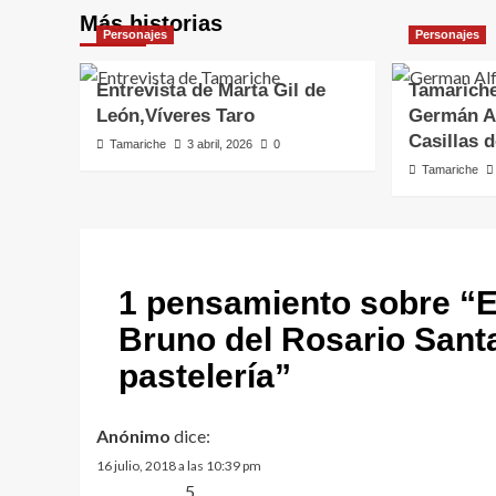
Más historias
Personajes
Personajes
Entrevista de Marta Gil de
Tamariche
León,Víveres Taro
Germán Al
Casillas 
Tamariche
3 abril, 2026
0
Tamariche
1 pensamiento sobre “
E
Bruno del Rosario Santa
pastelería
”
Anónimo
dice:
16 julio, 2018 a las 10:39 pm
5