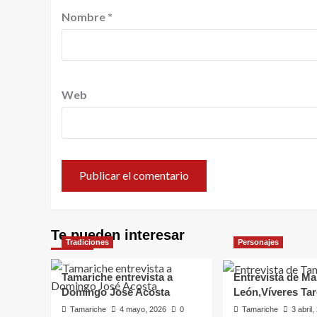
Nombre
*
Web
Te pueden interesar
Tradiciones
Personajes
Tamariche entrevista a
Entrevista de Ma
Domingo José Acosta
León,Víveres Ta
Tamariche
4 mayo, 2026
0
Tamariche
3 abril