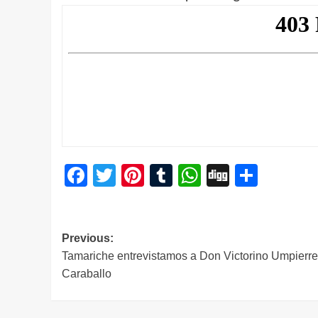
Facebook
Twitter
Pinterest
Tumblr
WhatsApp
Digg
Compa
Navegación
Previous:
Tamariche entrevistamos a Don Victorino Umpierr
de
Caraballo
entradas