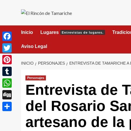
Saltar
al
contenido
Inicio
Lugares
Tradici
Entrevistas de lugares.
Facebook
Aviso Legal
Twitter
INICIO
PERSONAJES
ENTREVISTA DE TAMARICHE A
Pinterest
Personajes
Tumblr
Entrevista de 
WhatsApp
del Rosario Sa
Digg
Compartir
artesano de la 