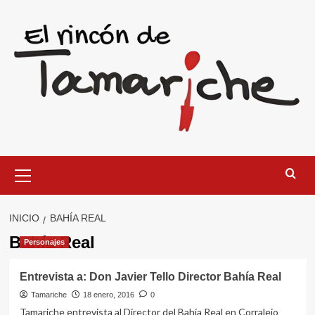
Saltar
al
contenido
Menú
primario
INICIO
BAHÍA REAL
Bahía Real
Personajes
Entrevista a: Don Javier Tello Director Bahía Real
Tamariche
18 enero, 2016
0
Tamariche entrevista al Director del Bahía Real en Corralejo