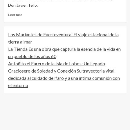
Don Javier Tello.
Leer
Leer más
más
sobre
Entrevista
Los Mariantes de Fuerteventura: El viaje estacional de la
a:
tierra al mar
Don
Javier
La Tienda Es una obra que captura la esencia de la vida en
Tello
un pueblo de los años 60
Director
Antoñito el Farero de la Isla de Lobos: Un Legado
Bahía
Real
Graciosero de Soledad y Conexión Su trayectoria vital,
dedicada al cuidado del faro y a una íntima comunión con
el entorno