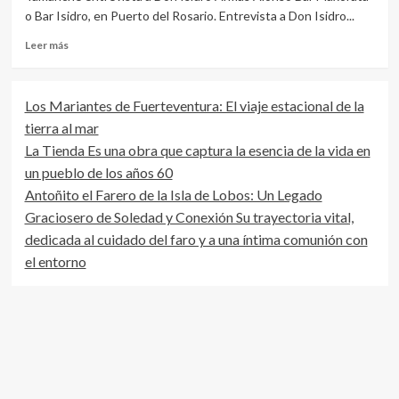
o Bar Isidro, en Puerto del Rosario. Entrevista a Don Isidro...
Leer
Leer más
más
sobre
Entrevista
Los Mariantes de Fuerteventura: El viaje estacional de la
a
tierra al mar
Don
Isidro
La Tienda Es una obra que captura la esencia de la vida en
Armas
un pueblo de los años 60
Alonso
Antoñito el Farero de la Isla de Lobos: Un Legado
Graciosero de Soledad y Conexión Su trayectoria vital,
dedicada al cuidado del faro y a una íntima comunión con
el entorno