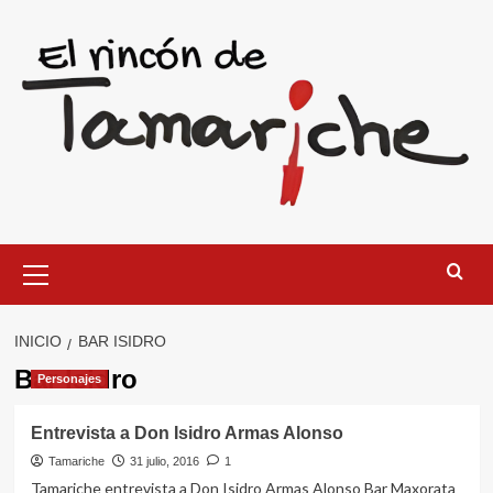
Saltar
al
contenido
Menú
primario
INICIO
BAR ISIDRO
Bar Isidro
Personajes
Entrevista a Don Isidro Armas Alonso
Tamariche
31 julio, 2016
1
Tamariche entrevista a Don Isidro Armas Alonso Bar Maxorata