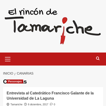
Saltar
al
contenido
Menú
primario
INICIO
CANARIAS
Canarias
Personajes
Entrevista al Catedrático Francisco Galante de la
Universidad de La Laguna
Tamariche
6 diciembre, 2017
0