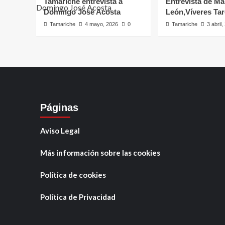
Tamariche entrevista a
Entrevista de Ma
Domingo José Acosta
León,Víveres Ta
Tamariche
4 mayo, 2026
0
Tamariche
3 abril
Páginas
Aviso Legal
Más información sobre las cookies
Política de cookies
Política de Privacidad