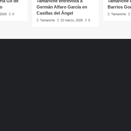
rta Gil de
Tamariche entrevista a
Tamariche e
ro
Germán Alfaro García en
Barrios Go
Casillas del Ángel
, 2026
0
Tamariche
Tamariche
22 marzo, 2026
0