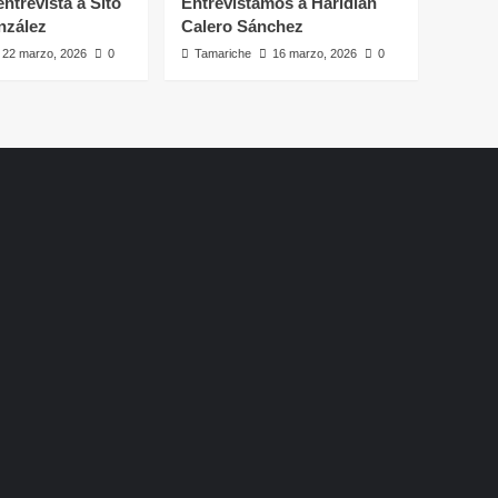
ntrevista a Sito
Entrevistamos a Haridian
nzález
Calero Sánchez
22 marzo, 2026
0
Tamariche
16 marzo, 2026
0