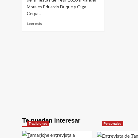
Morales Eduardo Duque y Olga
Cerpa...
Leer
Leer más
más
sobre
Entrevistas
a
Manuel
Morales
Eduardo
Duque
y
Olga
Cerpa
Fiestas
de
Tetir
2016
Te pueden interesar
Tradiciones
Personajes