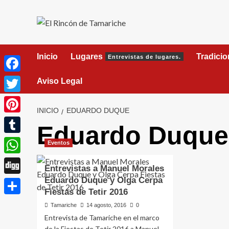
Saltar
al
contenido
Inicio
Lugares
Tradici
Entrevistas de lugares.
Facebook
Aviso Legal
Twitter
INICIO
EDUARDO DUQUE
Pinterest
Eduardo Duque
Tumblr
Eventos
WhatsApp
Entrevistas a Manuel Morales
Eduardo Duque y Olga Cerpa
Digg
Fiestas de Tetir 2016
Compartir
Tamariche
14 agosto, 2016
0
Entrevista de Tamariche en el marco
de la Fiestas de Tetir 2016 a Manuel