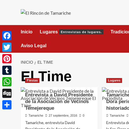
Saltar
al
contenido
Inicio
Lugares
Tradici
Entrevistas de lugares.
Facebook
Aviso Legal
Twitter
INICIO
EL TIME
Pinterest
El Time
Tumblr
Fiestas
Lugares
WhatsApp
Entrevista a David Presidente
Tamariche
de la Asociación de Vecinos
Dora peri
Digg
Temejereque
historiad
Compartir
Tamariche
27 septiembre, 2016
0
Tamariche
Tamariche, entrevista David
Entrevista d
Presidente de la Asociación de
la Sra. Dora 