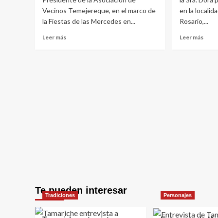
Vecinos Temejereque, en el marco de
en la locali
la Fiestas de las Mercedes en...
Rosario,...
Leer
Leer
Leer más
Leer más
más
más
sobre
sobr
Entrevista
Tama
a
entre
David
a
Presidente
la
de
Sra.
la
Dora
Asociación
perio
de
e
Vecinos
histo
Temejereque
Te pueden interesar
Tradiciones
Personajes