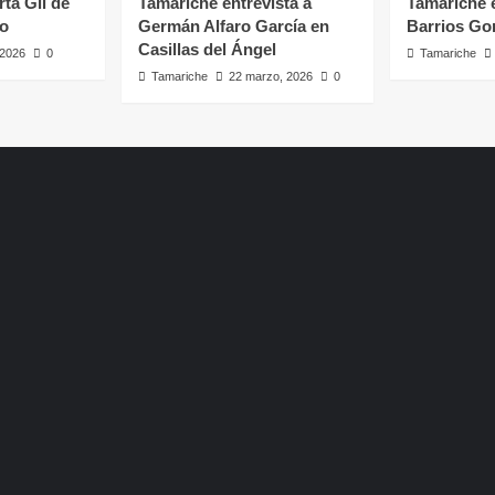
rta Gil de
Tamariche entrevista a
Tamariche e
ro
Germán Alfaro García en
Barrios Go
Casillas del Ángel
, 2026
0
Tamariche
Tamariche
22 marzo, 2026
0