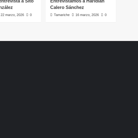
ntrevista a Sito
Entrevistamos a Haridian
nzález
Calero Sánchez
22 marzo, 2026
0
Tamariche
16 marzo, 2026
0