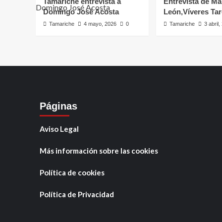
Tamariche entrevista a
Entrevista de Ma
Domingo José Acosta
León,Víveres Ta
Tamariche
4 mayo, 2026
0
Tamariche
3 abril
Páginas
Aviso Legal
Más información sobre las cookies
Política de cookies
Política de Privacidad