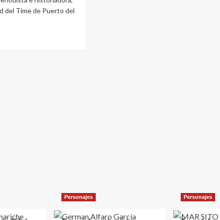
dad del Time de Puerto del
e
riche
vista
dista
riadora
Personajes
Personajes