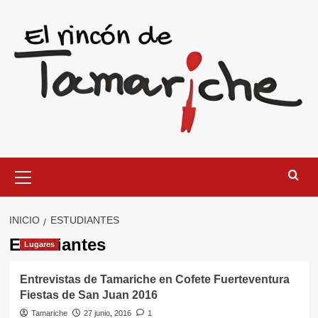
Saltar
al
contenido
Menú
primario
INICIO
ESTUDIANTES
Estudiantes
Lugares
Entrevistas de Tamariche en Cofete Fuerteventura
Fiestas de San Juan 2016
Tamariche
27 junio, 2016
1