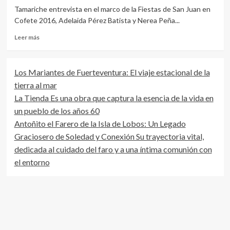
Tamariche entrevista en el marco de la Fiestas de San Juan en
Cofete 2016, Adelaida Pérez Batista y Nerea Peña...
Leer
Leer más
más
sobre
Entrevistas
Los Mariantes de Fuerteventura: El viaje estacional de la
de
tierra al mar
Tamariche
en
La Tienda Es una obra que captura la esencia de la vida en
Cofete
un pueblo de los años 60
Fuerteventura
Antoñito el Farero de la Isla de Lobos: Un Legado
Fiestas
de
Graciosero de Soledad y Conexión Su trayectoria vital,
San
dedicada al cuidado del faro y a una íntima comunión con
Juan
el entorno
2016