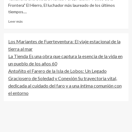
Frontera" El Hierro, El luchador más laureado de los últimos
tiempos....
Leer
Leer más
más
sobre
Tamariche
Los Mariantes de Fuerteventura: El viaje estacional de la
entrevista
tierra al mar
al
Pollito
La Tienda Es una obra que captura la esencia de la vida en
de
un pueblo de los años 60
Frontera
Antoñito el Farero de la Isla de Lobos: Un Legado
Graciosero de Soledad y Conexión Su trayectoria vital,
dedicada al cuidado del faro y a una íntima comunión con
el entorno