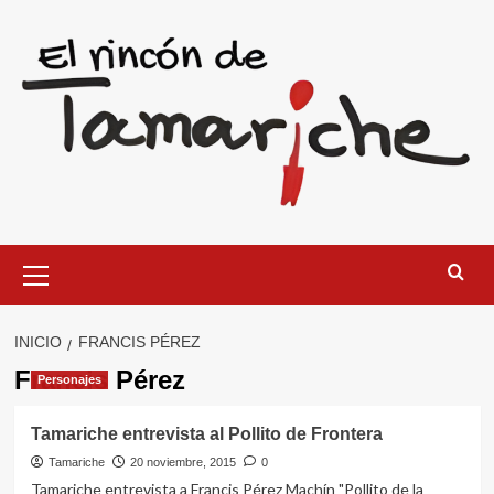
Saltar
al
contenido
Menú
primario
INICIO
FRANCIS PÉREZ
Francis Pérez
Personajes
Tamariche entrevista al Pollito de Frontera
Tamariche
20 noviembre, 2015
0
Tamariche entrevista a Francis Pérez Machín "Pollito de la