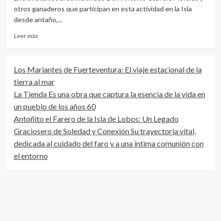
otros ganaderos que participan en esta actividad en la Isla
desde antaño,...
Leer
Leer más
más
sobre
Tamariche
Los Mariantes de Fuerteventura: El viaje estacional de la
de
tierra al mar
apañada
en
La Tienda Es una obra que captura la esencia de la vida en
Jarugo
un pueblo de los años 60
Antoñito el Farero de la Isla de Lobos: Un Legado
Graciosero de Soledad y Conexión Su trayectoria vital,
dedicada al cuidado del faro y a una íntima comunión con
el entorno