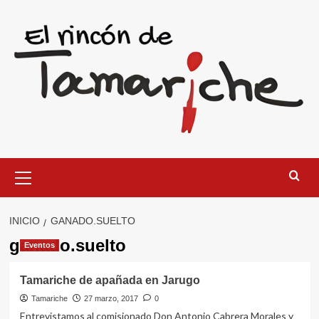
Saltar
al
contenido
Menú
primario
INICIO
GANADO.SUELTO
ganado.suelto
Eventos
Tamariche de apañada en Jarugo
Tamariche
27 marzo, 2017
0
Entrevistamos al comisionado Don Antonio Cabrera Morales y