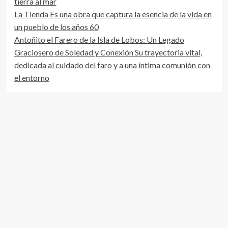
tierra al mar
Toro
La Tienda Es una obra que captura la esencia de la vida en
Martín
un pueblo de los años 60
Antoñito el Farero de la Isla de Lobos: Un Legado
Graciosero de Soledad y Conexión Su trayectoria vital,
dedicada al cuidado del faro y a una íntima comunión con
el entorno