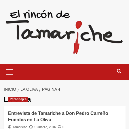
Saltar
al
contenido
Menú
primario
INICIO
LA OLIVA
PÁGINA 4
La Oliva
Personajes
Entrevista de Tamariche a Don Pedro Carreño
Fuentes en La Oliva
Tamariche
13 marzo, 2016
0