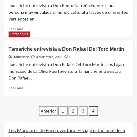
Tamariche entrevista a Don Pedro Carreño Fuentes, una
persona muy vinculada al mundo cultural a través de diferentes
vertientes en...
Leer
Leer más
más
Personajes
sobre
Entrevista
Tamariche entrevista a Don Rafael Del Toro Martín
de
Tamariche
Tamariche
4 diciembre, 2015
0
a
Tamariche entrevista a Don Rafael Del Toro Martín, Los Lajares
Don
municipio de La Oliva Fuerteventura Tamariche entrevista a
Pedro
Don Rafael...
Carreño
Fuentes
Leer
Leer más
en
más
La
sobre
Oliva
Tamariche
Paginación
entrevista
4
Anterior
1
2
3
a
de
Don
Rafael
entradas
Los Mariantes de Fuerteventura: El viaje estacional de la
Del