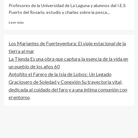
Profesores de la Universidad de La Laguna y alumnos del I.E.S
Puerto del Rosario, estudio y charlas sobre la pesca...
Leer
Leer más
más
sobre
Profesores
Los Mariantes de Fuerteventura: El viaje estacional de la
de
tierra al mar
la
Universidad
La Tienda Es una obra que captura la esencia de la vida en
de
un pueblo de los años 60
La
Antoñito el Farero de la Isla de Lobos: Un Legado
Laguna
y
Graciosero de Soledad y Conexión Su trayectoria vital,
alumnos
dedicada al cuidado del faro y a una íntima comunión con
del
el entorno
I.E.S
Puerto
del
Rosario