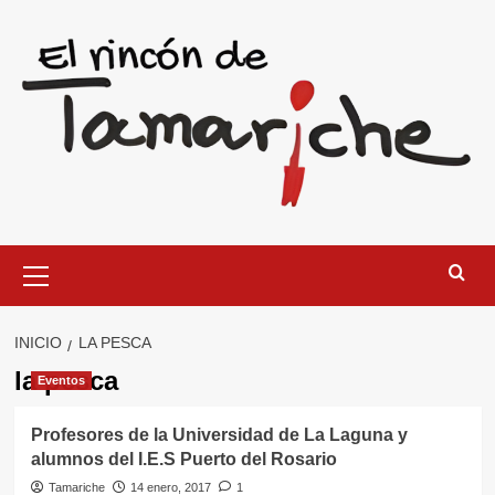
Saltar
al
contenido
Menú
primario
INICIO
LA PESCA
la pesca
Eventos
Profesores de la Universidad de La Laguna y
alumnos del I.E.S Puerto del Rosario
Tamariche
14 enero, 2017
1