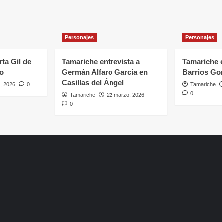
Personajes
Personajes
rta Gil de
Tamariche entrevista a
Tamariche e
ro
Germán Alfaro García en
Barrios Go
Casillas del Ángel
l, 2026
0
Tamariche
0
Tamariche
22 marzo, 2026
0