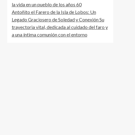
la vida en un pueblo de los años 60
Antoñito el Farero de la Isla de Lobos: Un
Legado Graciosero de Soledad y Conexión Su
trayectoria vital, dedicada al cuidado del faro y
a una íntima comunión con el entorno