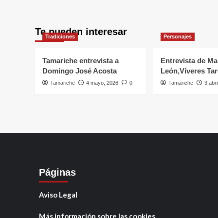
Te pueden interesar
Tradiciones
Personajes
Tamariche entrevista a
Entrevista de Ma
Domingo José Acosta
León,Víveres Ta
Tamariche
4 mayo, 2026
0
Tamariche
3 abri
Páginas
Aviso Legal
Más información sobre las cookies