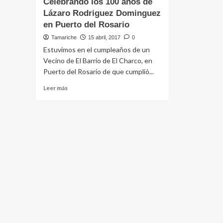
Celebrando los 100 años de
Lázaro Rodriguez Dominguez
en Puerto del Rosario
Tamariche
15 abril, 2017
0
Estuvimos en el cumpleaños de un
Vecino de El Barrio de El Charco, en
Puerto del Rosario de que cumplió...
Leer
Leer más
más
sobre
Celebrando
los
100
años
de
Lázaro
Rodriguez
Dominguez
en
Puerto
del
Rosario