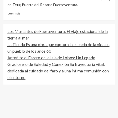
en Tetir, Puerto del Rosario Fuerteventura.
Leer
Leer más
más
sobre
Entrevista
Los Mariantes de Fuerteventura: El viaje estacional de la
a
tierra al mar
Doña
Edelmira
La Tienda Es una obra que captura la esencia de la vida en
Herrera
un pueblo de los años 60
Cedres
Antoñito el Farero de la Isla de Lobos: Un Legado
en
Tetir
Graciosero de Soledad y Conexión Su trayectoria vital,
dedicada al cuidado del faro y a una íntima comunión con
el entorno