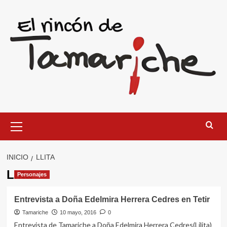
Saltar
al
contenido
Menú
primario
INICIO
LLITA
Llita
Personajes
Entrevista a Doña Edelmira Herrera Cedres en Tetir
Tamariche
10 mayo, 2016
0
Entrevista de Tamariche a Doña Edelmira Herrera Cedres(Lilita)