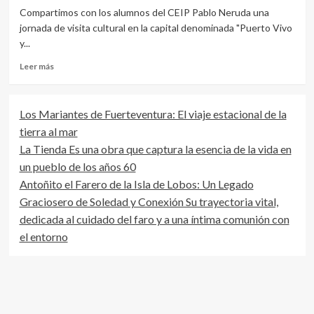
Compartimos con los alumnos del CEIP Pablo Neruda una
jornada de visita cultural en la capital denominada "Puerto Vivo
y...
Leer
Leer más
más
sobre
Visita
Los Mariantes de Fuerteventura: El viaje estacional de la
cultural
tierra al mar
por
Puerto
La Tienda Es una obra que captura la esencia de la vida en
del
un pueblo de los años 60
Rosario
Antoñito el Farero de la Isla de Lobos: Un Legado
de
los
Graciosero de Soledad y Conexión Su trayectoria vital,
Alumnos
dedicada al cuidado del faro y a una íntima comunión con
del
el entorno
CEIP
Pablo
Neruda