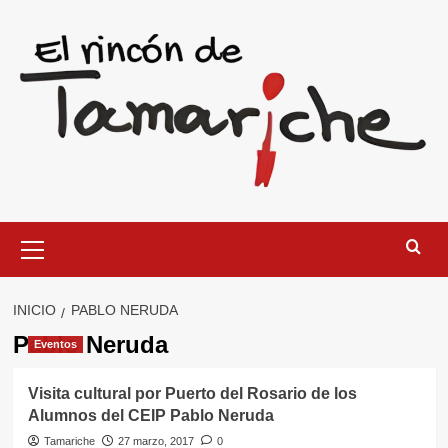
Saltar
al
contenido
Menú
primario
INICIO
PABLO NERUDA
Pablo Neruda
Eventos
Visita cultural por Puerto del Rosario de los
Alumnos del CEIP Pablo Neruda
Tamariche
27 marzo, 2017
0