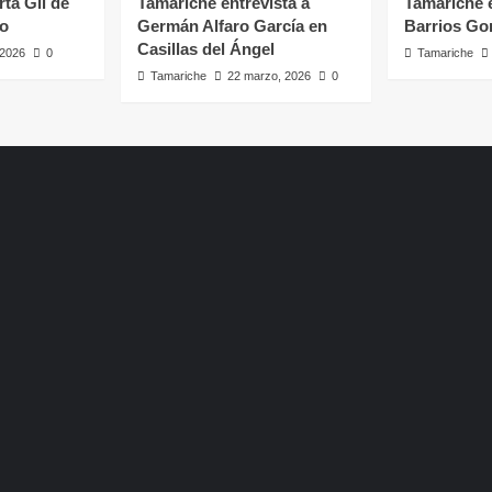
rta Gil de
Tamariche entrevista a
Tamariche e
ro
Germán Alfaro García en
Barrios Go
Casillas del Ángel
, 2026
0
Tamariche
Tamariche
22 marzo, 2026
0