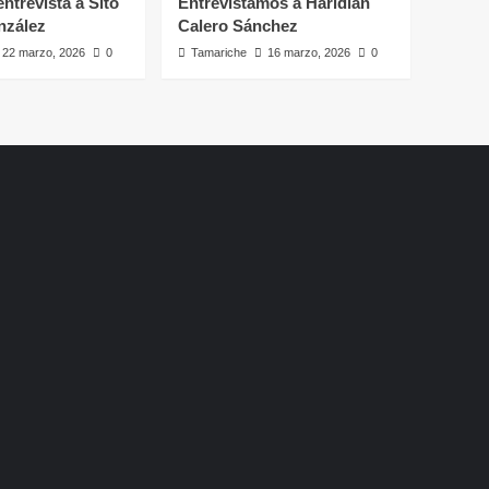
ntrevista a Sito
Entrevistamos a Haridian
nzález
Calero Sánchez
22 marzo, 2026
0
Tamariche
16 marzo, 2026
0