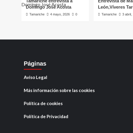
Tamariche entrevista a
Entrevista de Ma
Domingo José Acosta
León,Víveres Ta
Tamariche
4 mayo, 2026
0
Tamariche
3 abril
Páginas
Aviso Legal
Más información sobre las cookies
Política de cookies
Política de Privacidad