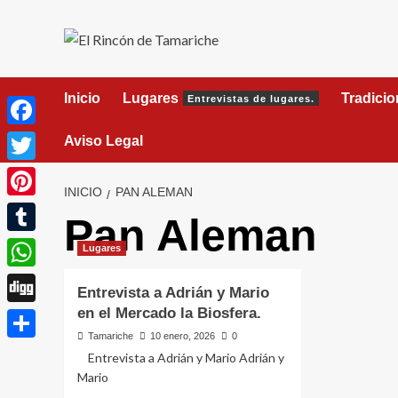
Saltar
al
contenido
Inicio
Lugares
Tradici
Entrevistas de lugares.
Facebook
Aviso Legal
Twitter
INICIO
PAN ALEMAN
Pinterest
Pan Aleman
Tumblr
Lugares
WhatsApp
Entrevista a Adrián y Mario
en el Mercado la Biosfera.
Digg
Tamariche
10 enero, 2026
0
Compartir
Entrevista a Adrián y Mario Adrián y
Mario