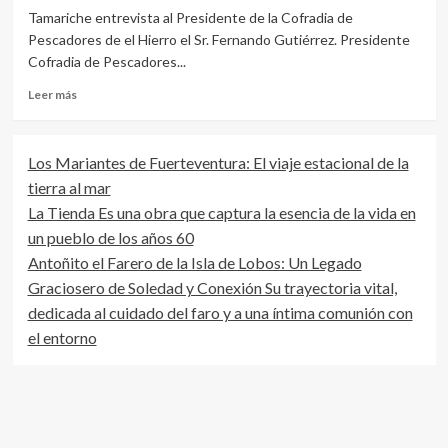
Tamariche entrevista al Presidente de la Cofradia de
Pescadores de el Hierro el Sr. Fernando Gutiérrez. Presidente
Cofradia de Pescadores...
Leer
Leer más
más
sobre
Tamariche
Los Mariantes de Fuerteventura: El viaje estacional de la
entrevista
tierra al mar
al
Presidente
La Tienda Es una obra que captura la esencia de la vida en
de
un pueblo de los años 60
la
Antoñito el Farero de la Isla de Lobos: Un Legado
Cofradia
de
Graciosero de Soledad y Conexión Su trayectoria vital,
Pescadores
dedicada al cuidado del faro y a una íntima comunión con
el entorno