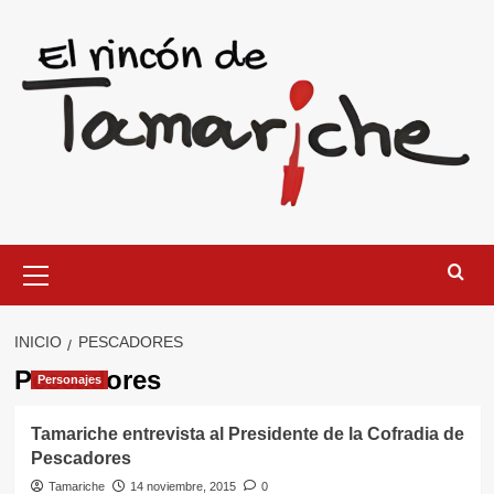
Saltar
al
contenido
Menú
primario
INICIO
PESCADORES
Pescadores
Personajes
Tamariche entrevista al Presidente de la Cofradia de
Pescadores
Tamariche
14 noviembre, 2015
0