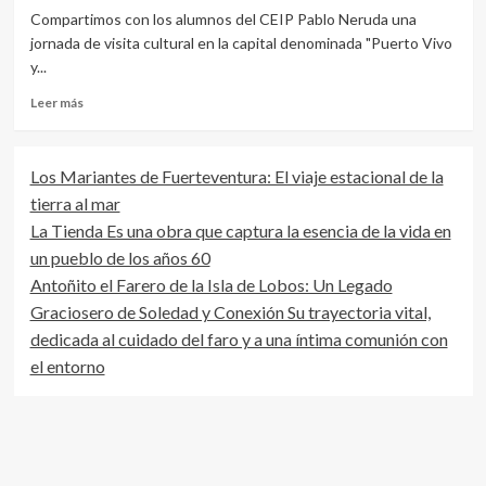
Compartimos con los alumnos del CEIP Pablo Neruda una
jornada de visita cultural en la capital denominada "Puerto Vivo
y...
Leer
Leer más
más
sobre
Visita
Los Mariantes de Fuerteventura: El viaje estacional de la
cultural
tierra al mar
por
Puerto
La Tienda Es una obra que captura la esencia de la vida en
del
un pueblo de los años 60
Rosario
Antoñito el Farero de la Isla de Lobos: Un Legado
de
los
Graciosero de Soledad y Conexión Su trayectoria vital,
Alumnos
dedicada al cuidado del faro y a una íntima comunión con
del
el entorno
CEIP
Pablo
Neruda