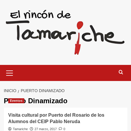
Saltar
al
contenido
Menú
primario
INICIO
PUERTO DINAMIZADO
Puerto Dinamizado
Eventos
Visita cultural por Puerto del Rosario de los
Alumnos del CEIP Pablo Neruda
Tamariche
27 marzo, 2017
0