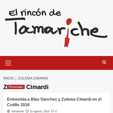
Saltar
al
contenido
Menú
primario
INICIO
ZULEMA CIMARDI
Zulema Cimardi
Personajes
Entrevista a Blas Sánchez y Zulema Cimardi en el
Cotillo 2016
Tamariche
22 agosto, 2016
0