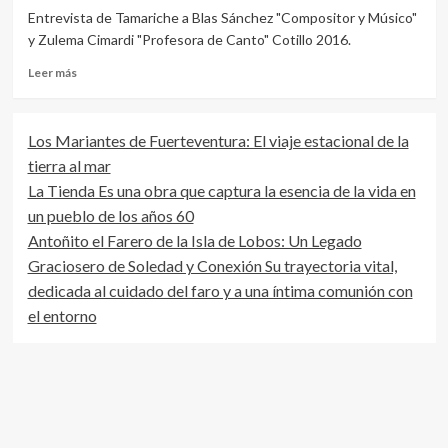
Entrevista de Tamariche a Blas Sánchez "Compositor y Músico"
y Zulema Cimardi "Profesora de Canto" Cotillo 2016.
Leer
Leer más
más
sobre
Entrevista
Los Mariantes de Fuerteventura: El viaje estacional de la
a
tierra al mar
Blas
Sánchez
La Tienda Es una obra que captura la esencia de la vida en
y
un pueblo de los años 60
Zulema
Antoñito el Farero de la Isla de Lobos: Un Legado
Cimardi
en
Graciosero de Soledad y Conexión Su trayectoria vital,
el
dedicada al cuidado del faro y a una íntima comunión con
Cotillo
el entorno
2016