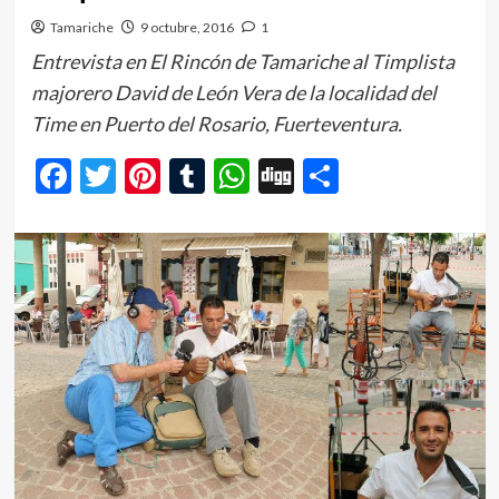
Tamariche
9 octubre, 2016
1
Entrevista en El Rincón de Tamariche al Timplista
majorero David de León Vera de la localidad del
Time en Puerto del Rosario, Fuerteventura.
Facebook
Twitter
Pinterest
Tumblr
WhatsApp
Digg
Comparti