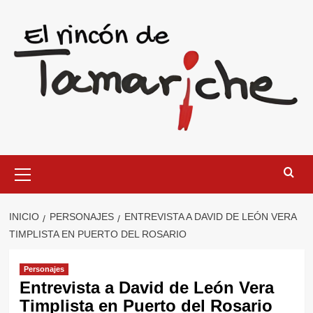
Saltar
al
contenido
Menú
primario
INICIO
PERSONAJES
ENTREVISTA A DAVID DE LEÓN VERA
TIMPLISTA EN PUERTO DEL ROSARIO
Personajes
Entrevista a David de León Vera
Timplista en Puerto del Rosario