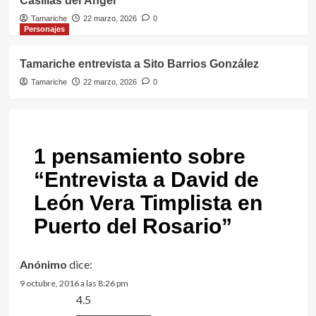
Casillas del Ángel
Tamariche
22 marzo, 2026
0
Personajes
Tamariche entrevista a Sito Barrios González
Tamariche
22 marzo, 2026
0
1 pensamiento sobre
“
Entrevista a David de
León Vera Timplista en
Puerto del Rosario
”
Anónimo
dice:
9 octubre, 2016 a las 8:26 pm
4.5