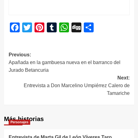
Facebook
Twitter
Pinterest
Tumblr
WhatsApp
Digg
Compartir
Navegación
Previous:
Apañada en la gambuesa nueva en el barranco del
de
Jurado Betancuria
entradas
Next:
Entrevista a Don Marcelino Umpiérrez Calero de
Tamariche
Más historias
Personajes
Entrevista de Marta Gil de León,Víveres Taro