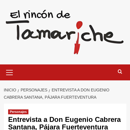
Saltar
al
contenido
Menú
primario
INICIO
PERSONAJES
ENTREVISTA A DON EUGENIO
CABRERA SANTANA, PÁJARA FUERTEVENTURA
Personajes
Entrevista a Don Eugenio Cabrera
Santana, Pájara Fuerteventura