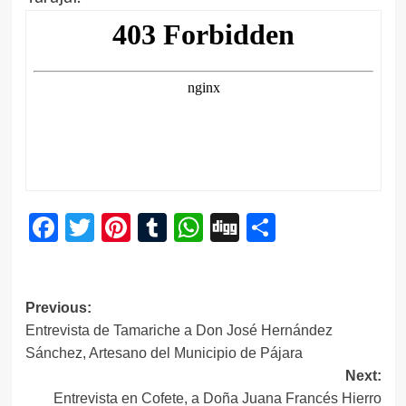
Facebook
Twitter
Pinterest
Tumblr
WhatsApp
Digg
Compartir
Navegación
Previous:
Entrevista de Tamariche a Don José Hernández
de
Sánchez, Artesano del Municipio de Pájara
entradas
Next:
Entrevista en Cofete, a Doña Juana Francés Hierro