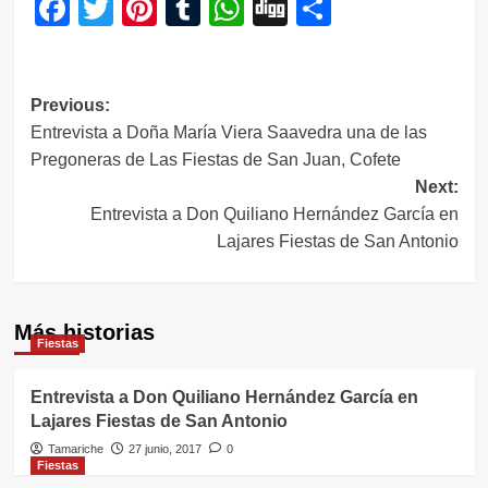
Facebook
Twitter
Pinterest
Tumblr
WhatsApp
Digg
Compartir
Navegación
Previous:
Entrevista a Doña María Viera Saavedra una de las
de
Pregoneras de Las Fiestas de San Juan, Cofete
entradas
Next:
Entrevista a Don Quiliano Hernández García en
Lajares Fiestas de San Antonio
Más historias
Fiestas
Entrevista a Don Quiliano Hernández García en
Lajares Fiestas de San Antonio
Tamariche
27 junio, 2017
0
Fiestas