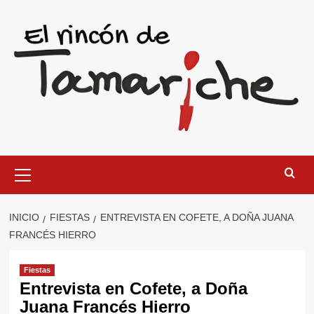
Saltar
al
contenido
Menú
primario
INICIO
FIESTAS
ENTREVISTA EN COFETE, A DOÑA JUANA
FRANCÉS HIERRO
Fiestas
Entrevista en Cofete, a Doña
Juana Francés Hierro