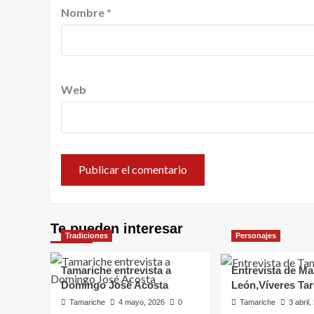
Nombre
*
Web
Te pueden interesar
Tradiciones
Personajes
Tamariche entrevista a
Entrevista de Ma
Domingo José Acosta
León,Víveres Ta
Tamariche
4 mayo, 2026
0
Tamariche
3 abril