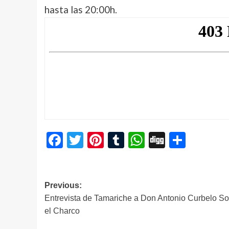
hasta las 20:00h.
Facebook
Twitter
Pinterest
Tumblr
WhatsApp
Digg
Compa
Navegación
Previous:
Entrevista de Tamariche a Don Antonio Curbelo So
de
el Charco
entradas