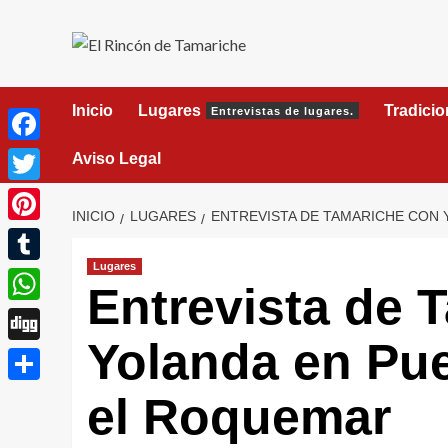
Saltar
al
contenido
Inicio
Lugares
Tradici
Entrevistas de lugares.
Facebook
Aviso Legal
Twitter
INICIO
LUGARES
ENTREVISTA DE TAMARICHE CON 
Pinterest
Lugares
Tumblr
Entrevista de 
WhatsApp
Yolanda en Pue
Digg
Compartir
el Roquemar