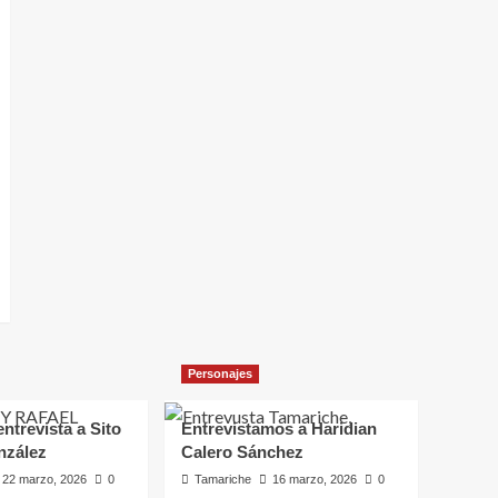
Personajes
ntrevista a Sito
Entrevistamos a Haridian
nzález
Calero Sánchez
22 marzo, 2026
0
Tamariche
16 marzo, 2026
0