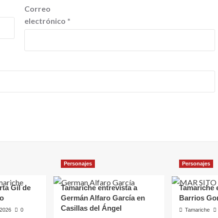
Correo
electrónico
*
Personajes
Personajes
rta Gil de
Tamariche entrevista a
Tamariche e
ro
Germán Alfaro García en
Barrios Go
Casillas del Ángel
, 2026
0
Tamariche