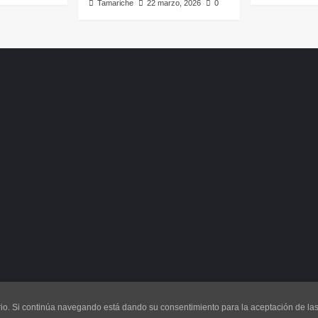
Tamariche
22 marzo, 2026
0
uario. Si continúa navegando está dando su consentimiento para la aceptación de l
os los derechos reservados. El Rincondetamariche.es
|
CoverNew