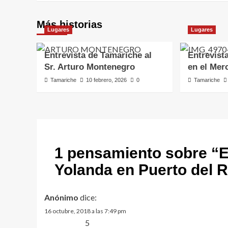
Más historias
Lugares
Lugares
Entrevista de Tamariche al
Entrevist
Sr. Arturo Montenegro
en el Mer
Tamariche
10 febrero, 2026
0
Tamariche
1 pensamiento sobre “
E
Yolanda en Puerto del 
Anónimo
dice:
16 octubre, 2018 a las 7:49 pm
5