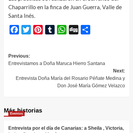
Chaparrillo en la finca de Juan Guerra, Valle de
Santa Inés.
Facebook
Twitter
Pinterest
Tumblr
WhatsApp
Digg
Compartir
Navegación
Previous:
Entrevistamos a Doña Maruca Hierro Santana
de
Next:
entradas
Entrevista Doña María del Rosario Péñate Medina y
Don José María Gómez Velazco
Más historias
Eventos
Entrevista por el día de Canarias: a Sheila , Victoria,