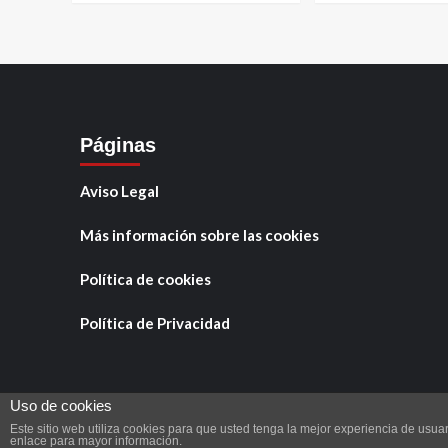
Páginas
Aviso Legal
Personajes
Tamariche entrevista 
Más información sobre las cookies
Barrios González
Política de cookies
Tamariche
22 marzo, 2026
0
Política de Privacidad
Uso de cookies
Este sitio web utiliza cookies para que usted tenga la mejor experiencia de us
Copyright © Tod
enlace para mayor información.