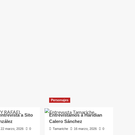
Personajes
ntrevista a Sito
Entrevistamos a Haridian
nzález
Calero Sánchez
22 marzo, 2026
0
Tamariche
16 marzo, 2026
0