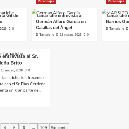
Personajes
Personajes
rta Gil de
Tamariche entrevista a
Tamariche e
ro
Germán Alfaro García en
Barrios Go
Casillas del Ángel
, 2026
0
Tamariche
Tamariche
22 marzo, 2026
0
 entrevista al Sr.
deña Brito
15 marzo, 2026
0
il de
 Tamariche, le ofrecemos
ta con el Sr. Elías Cerdeña
enta un gran parte de...
e
riche
vista
…
4
5
6
109
Siguiente