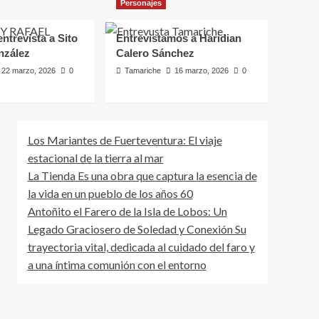
Personajes
Entrevistamos a
Haridian Calero
Sánchez
ntrevista a Sito
Entrevistamos a Haridian
5
nzález
Calero Sánchez
22 marzo, 2026
0
Tamariche
16 marzo, 2026
0
Los Mariantes de Fuerteventura: El viaje
estacional de la tierra al mar
La Tienda Es una obra que captura la esencia de
la vida en un pueblo de los años 60
Antoñito el Farero de la Isla de Lobos: Un
Legado Graciosero de Soledad y Conexión Su
trayectoria vital, dedicada al cuidado del faro y
a una íntima comunión con el entorno