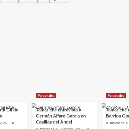
eña
 a Germán
las del
Personajes
Personajes
rta Gil de
Tamariche entrevista a
Tamariche e
ro
Germán Alfaro García en
Barrios Go
Casillas del Ángel
, 2026
0
Tamariche