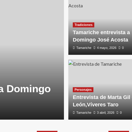
Tradiciones
Tamariche entrevista a
Domingo José Acosta
Tamariche
4 mayo, 2026
0
 a Domingo
Personajes
Entrevista de Marta Gil
León,Víveres Taro
Tamariche
3 abril, 2026
0