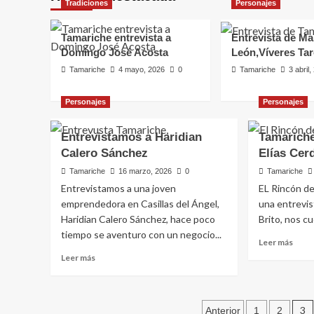
Tradiciones
Personajes
Tamariche entrevista a
Entrevista de Ma
Domingo José Acosta
León,Víveres Ta
Tamariche
4 mayo, 2026
0
Tamariche
3 abril
Personajes
Personajes
Entrevistamos a Haridian
Tamariche
Calero Sánchez
Elías Cer
Personajes
Tamariche
16 marzo, 2026
0
Tamariche
Entrevista de Marta G
Entrevistamos a una joven
EL Rincón de
emprendedora en Casillas del Ángel,
una entrevis
León,Víveres Taro
Haridian Calero Sánchez, hace poco
Brito, nos cu
tiempo se aventuro con un negocio...
Leer
Leer más
Tamariche
3 abril, 2026
0
más
Leer
Leer más
sobr
más
Tama
sobre
entre
Entrevistamos
Paginación
al
a
3
Anterior
1
2