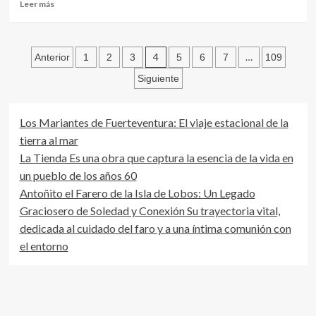
Leer
Leer más
más
sobre
Entrevista
Paginación
a
4
…
Anterior
1
2
3
5
6
7
109
Juan
de
Siguiente
Francisco
García
entradas
Mesa
Los Mariantes de Fuerteventura: El viaje estacional de la
en
el
tierra al mar
Rincón
La Tienda Es una obra que captura la esencia de la vida en
de
un pueblo de los años 60
Tamariche
Antoñito el Farero de la Isla de Lobos: Un Legado
Graciosero de Soledad y Conexión Su trayectoria vital,
dedicada al cuidado del faro y a una íntima comunión con
el entorno