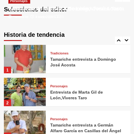
Tradiciones
Personajes
4
Tamariche entrevista a Domingo José Acosta
Entrevista de Marta Gil de León,Víveres Taro
Selecciones del editor
Tamariche
Tamariche
4 mayo, 2026
3 abril, 2026
0
0
Personajes
Entrevistamos a Haridian Calero
Sánchez
Historia de tendencia
5
Tradiciones
Tamariche entrevista a Domingo
José Acosta
1
Personajes
Entrevista de Marta Gil de
León,Víveres Taro
2
Personajes
Tamariche entrevista a Germán
Alfaro García en Casillas del Ángel