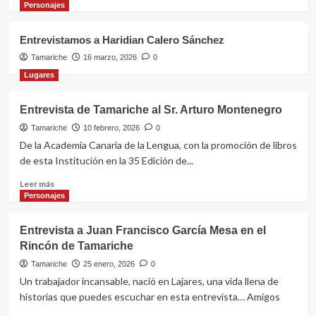
Personajes
Personajes
Entrevistamos a Haridian Calero Sánchez
Tamariche entrevista a Germán
Tamariche
16 marzo, 2026
0
Alfaro García en Casillas del Ángel
3
Lugares
Entrevista de Tamariche al Sr. Arturo Montenegro
Personajes
Tamariche entrevista a Sito Barrios
Tamariche
10 febrero, 2026
0
González
De la Academia Canaria de la Lengua, con la promoción de libros
4
de esta Institución en la 35 Edición de...
Leer
Leer más
Personajes
más
Personajes
Entrevistamos a Haridian Calero
sobre
Sánchez
Entrevista
Entrevista a Juan Francisco García Mesa en el
5
de
Rincón de Tamariche
Tamariche
al
Tamariche
25 enero, 2026
0
Sr.
Un trabajador incansable, nació en Lajares, una vida llena de
Arturo
historias que puedes escuchar en esta entrevista… Amigos
Montenegro