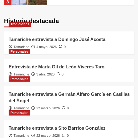
3
Personajes
Historia destacada
Tradiciones
Tamariche entrevista a Sito Barrios
González
4
Tamariche entrevista a Domingo José Acosta
Tamariche
4 mayo, 2026
0
Personajes
Personajes
Entrevistamos a Haridian Calero
Sánchez
Entrevista de Marta Gil de León,Víveres Taro
5
Tamariche
3 abril, 2026
0
Personajes
Tradiciones
Tamariche entrevista a Domingo
Tamariche entrevista a Germán Alfaro García en Casillas
José Acosta
del Ángel
1
Tamariche
22 marzo, 2026
0
Personajes
Personajes
Entrevista de Marta Gil de
Tamariche entrevista a Sito Barrios González
León,Víveres Taro
Tamariche
22 marzo, 2026
0
2