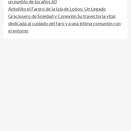
un pueblo de los años 60
la
Antoñito el Farero de la Isla de Lobos: Un Legado
Cofradia
de
Graciosero de Soledad y Conexión Su trayectoria vital,
Pescadores
dedicada al cuidado del faro y a una íntima comunión con
el entorno