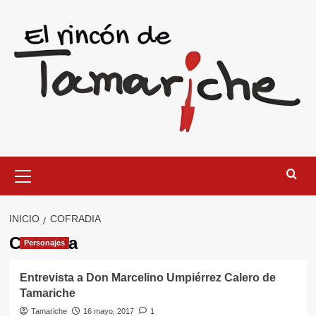
Saltar
al
contenido
Menú
primario
INICIO
COFRADIA
Cofradia
Personajes
Entrevista a Don Marcelino Umpiérrez Calero de
Tamariche
Tamariche
16 mayo, 2017
1