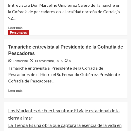
Entrevista a Don Marcelino Umpiérrez Calero de Tamariche en
la Cofradía de pescadores en la localidad norteña de Corralejo
92...
Leer
Leer más
más
Personajes
sobre
Entrevista
Tamariche entrevista al Presidente de la Cofradia de
a
Pescadores
Don
Marcelino
Tamariche
14 noviembre, 2015
0
Umpiérrez
Tamariche entrevista al Presidente de la Cofradia de
Calero
Pescadores de el Hierro el Sr. Fernando Gutiérrez. Presidente
de
Cofradia de Pescadores...
Tamariche
Leer
Leer más
más
sobre
Tamariche
Los Mariantes de Fuerteventura: El viaje estacional de la
entrevista
tierra al mar
al
Presidente
La Tienda Es una obra que captura la esencia de la vida en
de