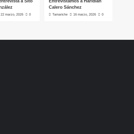
ntrevista a Sito
Entrevistamos a Haridian
nzález
Calero Sánchez
22 marzo, 2026
0
Tamariche
16 marzo, 2026
0