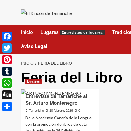
Saltar
al
contenido
Inicio
Lugares
Tradici
Entrevistas de lugares.
Facebook
Aviso Legal
Twitter
INICIO
FERIA DEL LIBRO
Pinterest
Feria del Libro
Tumblr
Lugares
WhatsApp
Entrevista de Tamariche al
Sr. Arturo Montenegro
Digg
Tamariche
10 febrero, 2026
0
Compartir
De la Academia Canaria de la Lengua,
con la promoción de libros de esta
Institución en la 35 Edición de...