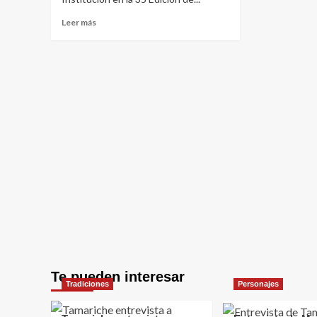
Leer
Leer más
más
sobre
Entrevista
de
Tamariche
al
Sr.
Arturo
Montenegro
Te pueden interesar
Tradiciones
Personajes