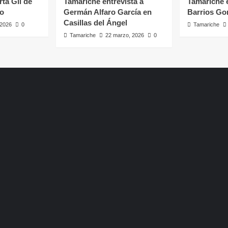
rta Gil de
Tamariche entrevista a
Tamariche e
ro
Germán Alfaro García en
Barrios Go
Casillas del Ángel
, 2026
0
Tamariche
Tamariche
22 marzo, 2026
0