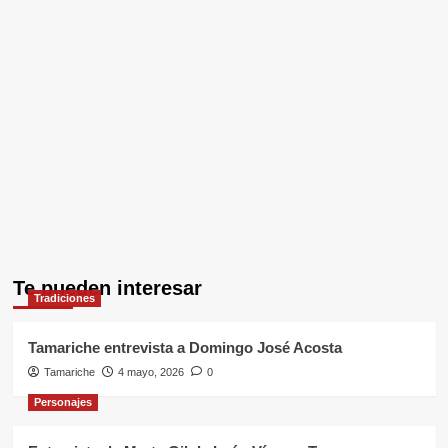
de
‘Entre
Letras
y
Música’
Te pueden interesar
Tradiciones
Tamariche entrevista a Domingo José Acosta
Tamariche
4 mayo, 2026
0
Personajes