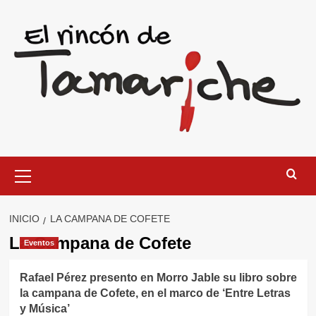
Saltar
al
contenido
Menú
primario
INICIO
LA CAMPANA DE COFETE
La Campana de Cofete
Eventos
Rafael Pérez presento en Morro Jable su libro sobre
la campana de Cofete, en el marco de ‘Entre Letras
y Música’