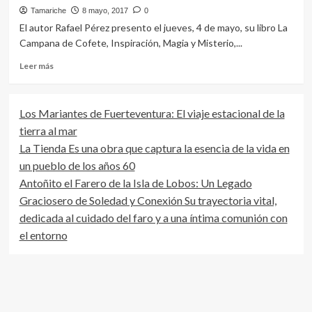
Tamariche
8 mayo, 2017
0
El autor Rafael Pérez presento el jueves, 4 de mayo, su libro La
Campana de Cofete, Inspiración, Magia y Misterio,...
Leer
Leer más
más
sobre
Rafael
Los Mariantes de Fuerteventura: El viaje estacional de la
Pérez
tierra al mar
presento
en
La Tienda Es una obra que captura la esencia de la vida en
Morro
un pueblo de los años 60
Jable
Antoñito el Farero de la Isla de Lobos: Un Legado
su
libro
Graciosero de Soledad y Conexión Su trayectoria vital,
sobre
dedicada al cuidado del faro y a una íntima comunión con
la
el entorno
campana
de
Cofete,
en
el
marco