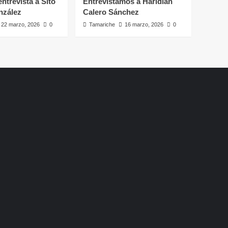
ntrevista a Sito
Entrevistamos a Haridian
nzález
Calero Sánchez
22 marzo, 2026
0
Tamariche
16 marzo, 2026
0