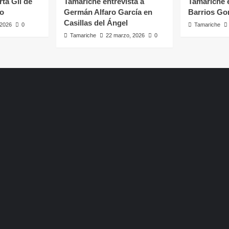
rta Gil de
Tamariche entrevista a
Tamariche e
ro
Germán Alfaro García en
Barrios Go
Casillas del Ángel
, 2026
0
Tamariche
Tamariche
22 marzo, 2026
0