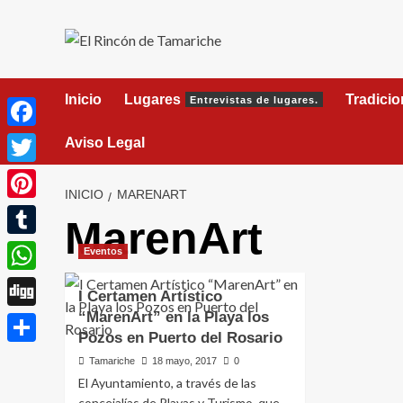
Saltar
al
contenido
Inicio
Lugares
Tradici
Entrevistas de lugares.
Facebook
Aviso Legal
Twitter
INICIO
MARENART
Pinterest
MarenArt
Tumblr
Eventos
WhatsApp
I Certamen Artístico
“MarenArt” en la Playa los
Digg
Pozos en Puerto del Rosario
Compartir
Tamariche
18 mayo, 2017
0
El Ayuntamiento, a través de las
concejalías de Playas y Turismo, que