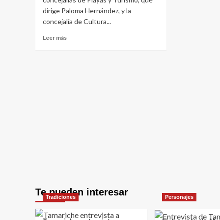
dirige Paloma Hernández, y la
concejalía de Cultura...
Leer
Leer más
más
sobre
I
Certamen
Artístico
“MarenArt”
en
la
Playa
los
Pozos
en
Puerto
del
Rosario
Te pueden interesar
Tradiciones
Personajes