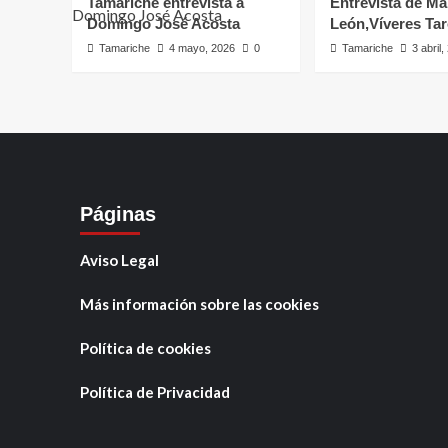
Tamariche entrevista a
Entrevista de Ma
Domingo José Acosta
León,Víveres Ta
Tamariche
4 mayo, 2026
0
Tamariche
3 abril
Páginas
Aviso Legal
Más información sobre las cookies
Política de cookies
Política de Privacidad