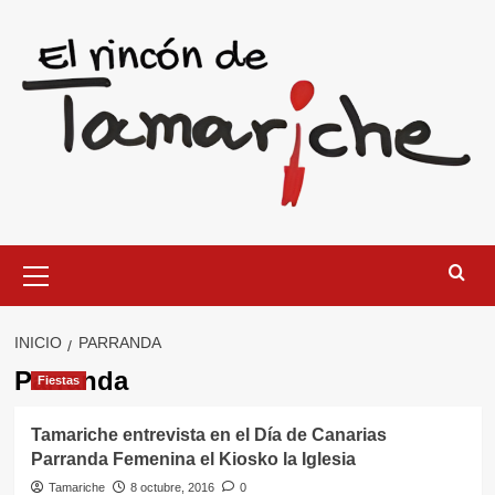
Saltar
al
contenido
Menú
primario
INICIO
PARRANDA
Parranda
Fiestas
Tamariche entrevista en el Día de Canarias
Parranda Femenina el Kiosko la Iglesia
Tamariche
8 octubre, 2016
0