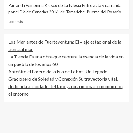
Parranda Femenina Kiosco de La Iglesia Entrevista y parranda
por el Día de Canarias 2016 de Tamariche, Puerto del Rosario...
Leer
Leer más
más
sobre
Tamariche
Los Mariantes de Fuerteventura: El viaje estacional de la
entrevista
tierra al mar
en
el
La Tienda Es una obra que captura la esencia de la vida en
Día
un pueblo de los años 60
de
Antoñito el Farero de la Isla de Lobos: Un Legado
Canarias
Parranda
Graciosero de Soledad y Conexión Su trayectoria vital,
Femenina
dedicada al cuidado del faro y a una íntima comunión con
el
el entorno
Kiosko
la
Iglesia