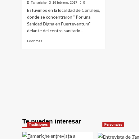
Tamariche
16 febrero, 2017
0
Estuvimos en la localidad de Corralejo,
donde se concentraron " Por una
Sanidad Digna en Fuerteventura"
delante del centro sanitario...
Leer
Leer más
más
sobre
Por
una
Sanidad
Digna
en
Fuerteventura,
concentración
en
Corralejo
Te pueden interesar
Tradiciones
Personajes