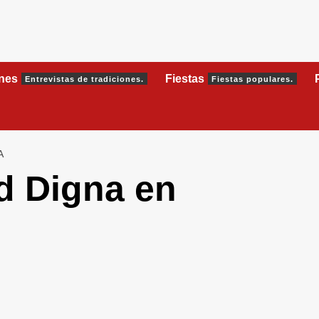
ones
Fiestas
Entrevistas de tradiciones.
Fiestas populares.
A
d Digna en