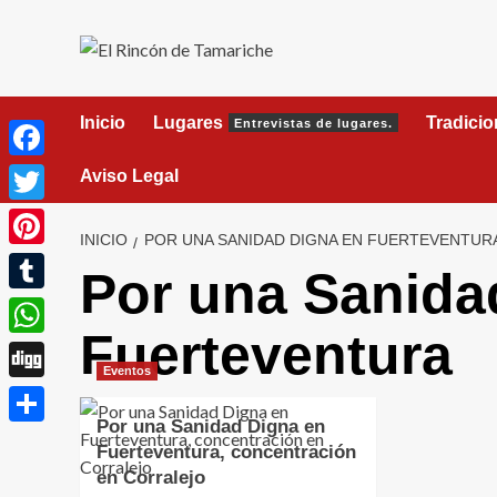
Saltar
al
contenido
Inicio
Lugares
Tradici
Entrevistas de lugares.
Facebook
Aviso Legal
Twitter
INICIO
POR UNA SANIDAD DIGNA EN FUERTEVENTUR
Pinterest
Por una Sanida
Tumblr
Fuerteventura
WhatsApp
Eventos
Digg
Por una Sanidad Digna en
Compartir
Fuerteventura, concentración
en Corralejo