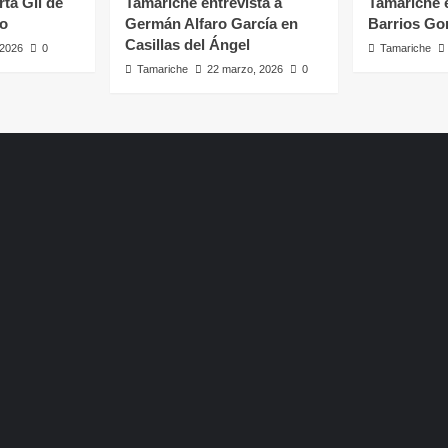
rta Gil de
Tamariche entrevista a
Tamariche e
ro
Germán Alfaro García en
Barrios Go
Casillas del Ángel
, 2026
0
Tamariche
Tamariche
22 marzo, 2026
0