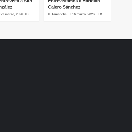
ntrevista a Sito
Entrevistamos a Haridian
nzález
Calero Sánchez
22 marzo, 2026
0
Tamariche
16 marzo, 2026
0