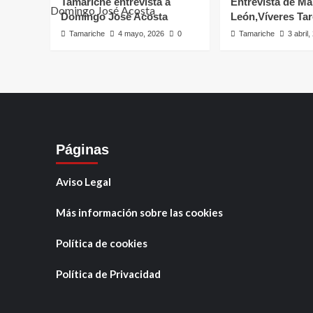
Tamariche entrevista a
Entrevista de Ma
Domingo José Acosta
León,Víveres Ta
Tamariche
4 mayo, 2026
0
Tamariche
3 abril
Páginas
Aviso Legal
Más información sobre las cookies
Política de cookies
Política de Privacidad