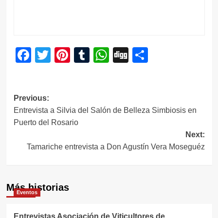
Facebook
Twitter
Pinterest
Tumblr
WhatsApp
Digg
Compartir
Navegación
Previous:
Entrevista a Silvia del Salón de Belleza Simbiosis en
de
Puerto del Rosario
entradas
Next:
Tamariche entrevista a Don Agustín Vera Moseguéz
Más historias
Eventos
Entrevistas Asociación de Viticultores de