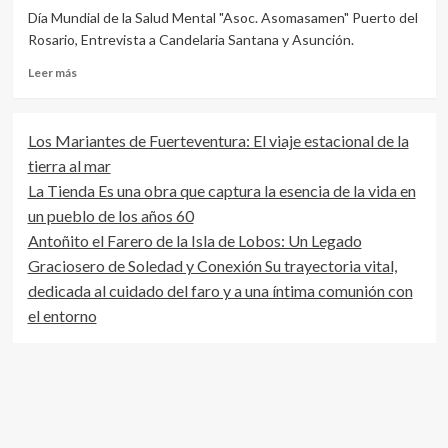
Día Mundial de la Salud Mental "Asoc. Asomasamen" Puerto del
Rosario, Entrevista a Candelaria Santana y Asunción.
Leer
Leer más
más
sobre
Entrevista
Los Mariantes de Fuerteventura: El viaje estacional de la
de
tierra al mar
Tamariche
a
La Tienda Es una obra que captura la esencia de la vida en
Candelaria
un pueblo de los años 60
Santana
Antoñito el Farero de la Isla de Lobos: Un Legado
y
Asunción
Graciosero de Soledad y Conexión Su trayectoria vital,
de
dedicada al cuidado del faro y a una íntima comunión con
ASOMASAMEN
el entorno