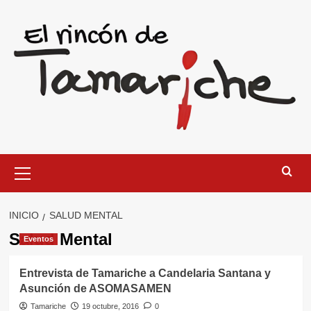
Saltar
al
contenido
Menú
primario
INICIO
SALUD MENTAL
Salud Mental
Eventos
Entrevista de Tamariche a Candelaria Santana y
Asunción de ASOMASAMEN
Tamariche
19 octubre, 2016
0