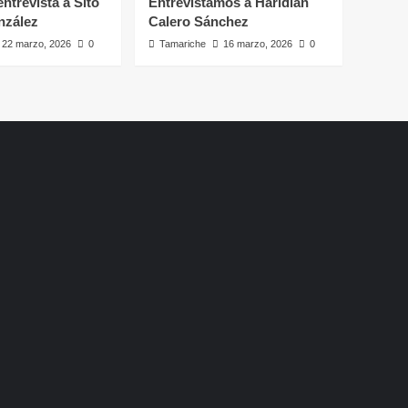
ntrevista a Sito
Entrevistamos a Haridian
nzález
Calero Sánchez
22 marzo, 2026
0
Tamariche
16 marzo, 2026
0