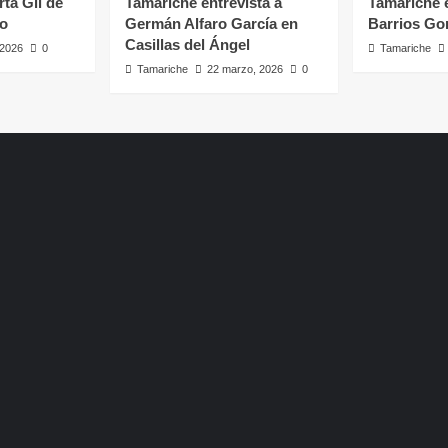
rta Gil de
Tamariche entrevista a
Tamariche e
ro
Germán Alfaro García en
Barrios Go
Casillas del Ángel
, 2026
0
Tamariche
Tamariche
22 marzo, 2026
0