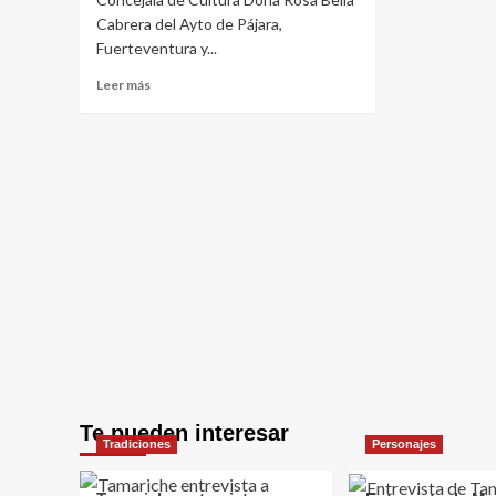
Cabrera del Ayto de Pájara,
Fuerteventura y...
Leer
Leer más
más
sobre
Entrevista
de
Tamariche
en
el
III
Simposio
de
Morro
Jable
2016
Te pueden interesar
Tradiciones
Personajes