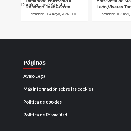
Tamariche entrevista a
Entrevista de Ma
Domingo José Acosta
León,Víveres Ta
Tamariche
4 mayo, 2026
0
Tamariche
3 abril
Páginas
Aviso Legal
Más información sobre las cookies
Política de cookies
Política de Privacidad