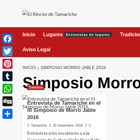
Saltar
al
contenido
Inicio
Lugares
Tradici
Entrevistas de lugares.
Facebook
Aviso Legal
Twitter
INICIO
SIMPOSIO MORRO JABLE 2016
Pinterest
Simposio Morro
Tumblr
Eventos
WhatsApp
Entrevista de Tamariche en el
III Simposio de Morro Jable
Digg
2016
Compartir
Tamariche
22 noviembre, 2016
0
Entrevista a los escultores y a la
Concejala de Cultura Doña Rosa Bella