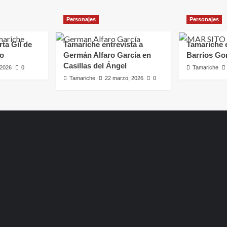
Personajes
Personajes
rta Gil de
Tamariche entrevista a
Tamariche e
ro
Germán Alfaro García en
Barrios Go
Casillas del Ángel
, 2026
0
Tamariche
Tamariche
22 marzo, 2026
0