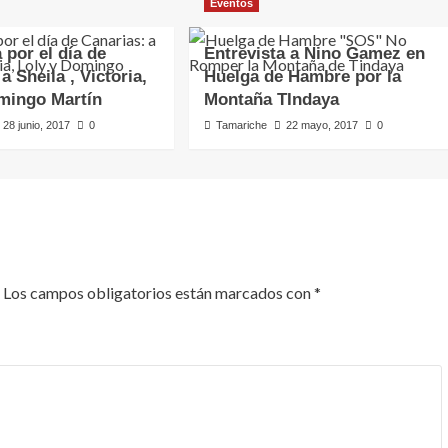
Eventos
 por el día de
Entrevista a Nino Gamez en
a Sheila , Victoria,
Huelga de Hambre por la
mingo Martín
Montaña TIndaya
28 junio, 2017
0
Tamariche
22 mayo, 2017
0
Los campos obligatorios están marcados con
*