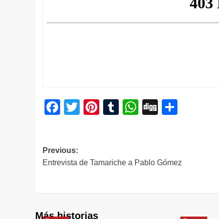
Facebook
Twitter
Pinterest
Tumblr
WhatsApp
Digg
Compa
Navegación
Previous:
Entrevista de Tamariche a Pablo Gómez
de
entradas
Más historias