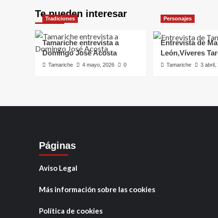
Te pueden interesar
Tradiciones
Personajes
Tamariche entrevista a
Entrevista de Ma
Domingo José Acosta
León,Víveres Ta
Tamariche
4 mayo, 2026
0
Tamariche
3 abril
Páginas
Aviso Legal
Más información sobre las cookies
Política de cookies