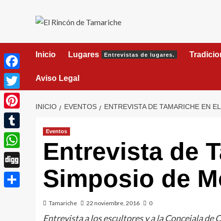
Saltar
al
contenido
Inicio
Lugares
Tradici
Entrevistas de lugares.
Facebook
Aviso Legal
Twitter
INICIO
EVENTOS
ENTREVISTA DE TAMARICHE EN EL 
Pinterest
Eventos
Tumblr
Entrevista de T
WhatsApp
Simposio de M
Digg
Compartir
Tamariche
22 noviembre, 2016
0
Entrevista a los escultores y a la Concejala de