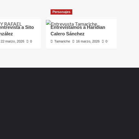
Personajes
ntrevista a Sito
Entrevistamos a Haridian
nzález
Calero Sánchez
22 marzo, 2026
0
Tamariche
16 marzo, 2026
0