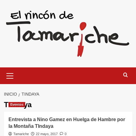
Saltar
al
contenido
Menú
primario
INICIO
TINDAYA
Tindaya
Eventos
Entrevista a Nino Gamez en Huelga de Hambre por
la Montaña TIndaya
Tamariche
22 mayo, 2017
0