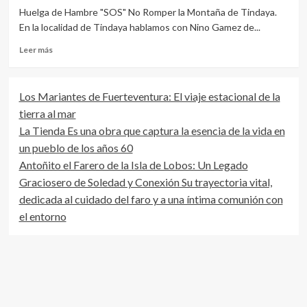
Huelga de Hambre "SOS" No Romper la Montaña de Tindaya.
En la localidad de Tindaya hablamos con Nino Gamez de...
Leer
Leer más
más
sobre
Entrevista
Los Mariantes de Fuerteventura: El viaje estacional de la
a
tierra al mar
Nino
Gamez
La Tienda Es una obra que captura la esencia de la vida en
en
un pueblo de los años 60
Huelga
Antoñito el Farero de la Isla de Lobos: Un Legado
de
Hambre
Graciosero de Soledad y Conexión Su trayectoria vital,
por
dedicada al cuidado del faro y a una íntima comunión con
la
el entorno
Montaña
TIndaya