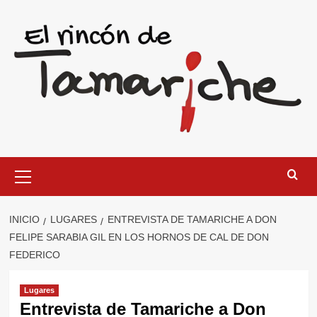
Saltar
al
contenido
Menú
primario
INICIO
LUGARES
ENTREVISTA DE TAMARICHE A DON
FELIPE SARABIA GIL EN LOS HORNOS DE CAL DE DON
FEDERICO
Lugares
Entrevista de Tamariche a Don