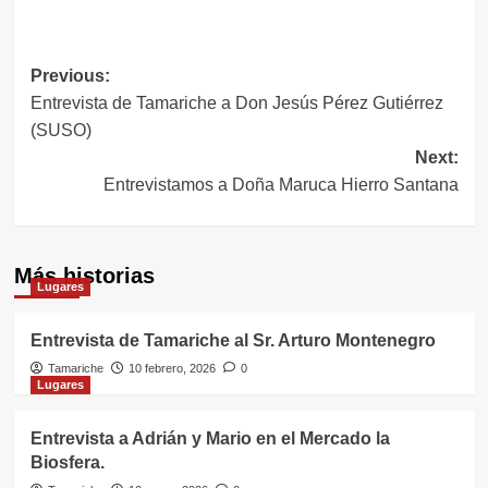
Navegación
Previous:
Entrevista de Tamariche a Don Jesús Pérez Gutiérrez
de
(SUSO)
entradas
Next:
Entrevistamos a Doña Maruca Hierro Santana
Más historias
Lugares
Entrevista de Tamariche al Sr. Arturo Montenegro
Tamariche
10 febrero, 2026
0
Lugares
Entrevista a Adrián y Mario en el Mercado la
Biosfera.