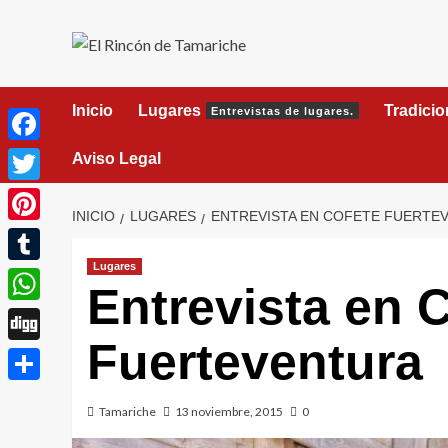
Saltar
al
contenido
Inicio
Lugares
Tradici
Entrevistas de lugares.
Facebook
Aviso Legal
Twitter
INICIO
LUGARES
ENTREVISTA EN COFETE FUERTE
Pinterest
Lugares
Tumblr
Entrevista en 
WhatsApp
Fuerteventura
Digg
Compartir
Tamariche
13 noviembre, 2015
0