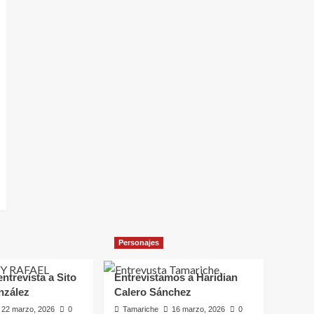
Personajes
ntrevista a Sito
Entrevistamos a Haridian
nzález
Calero Sánchez
22 marzo, 2026
0
Tamariche
16 marzo, 2026
0