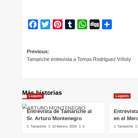
Facebook
Twitter
Pinterest
Tumblr
WhatsApp
Digg
Compa
Navegación
Previous:
Tamariche entrevista a Tomas Rodríguez Viñoly
de
entradas
Más historias
Lugares
Lugares
Entrevista de Tamariche al
Entrevist
Sr. Arturo Montenegro
en el Mer
Tamariche
10 febrero, 2026
0
Tamariche