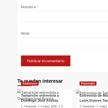
Nombre
*
Web
Te pueden interesar
Tradiciones
Personajes
Tamariche entrevista a
Entrevista de Ma
Domingo José Acosta
León,Víveres Ta
Tamariche
4 mayo, 2026
0
Tamariche
3 abril