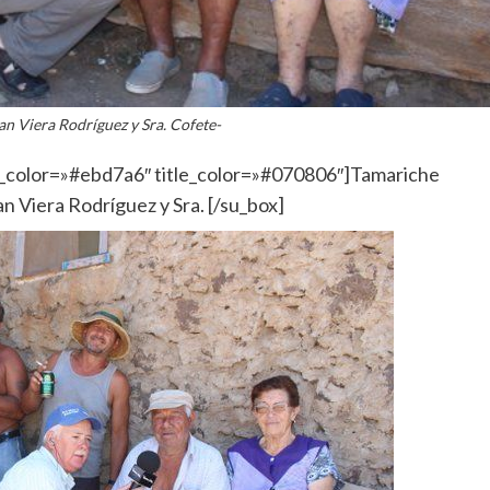
an Viera Rodríguez y Sra. Cofete-
x_color=»#ebd7a6″ title_color=»#070806″]Tamariche
n Viera Rodríguez y Sra. [/su_box]