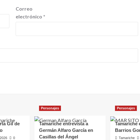
Correo
electrónico
*
Personajes
Personajes
rta Gil de
Tamariche entrevista a
Tamariche e
ro
Germán Alfaro García en
Barrios Go
Casillas del Ángel
, 2026
0
Tamariche