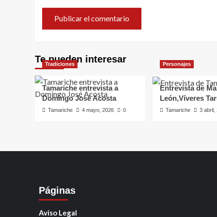
Te pueden interesar
Tradiciones
Personajes
Tamariche entrevista a
Entrevista de Ma
Domingo José Acosta
León,Víveres Ta
Tamariche
4 mayo, 2026
0
Tamariche
3 abril
Páginas
Aviso Legal