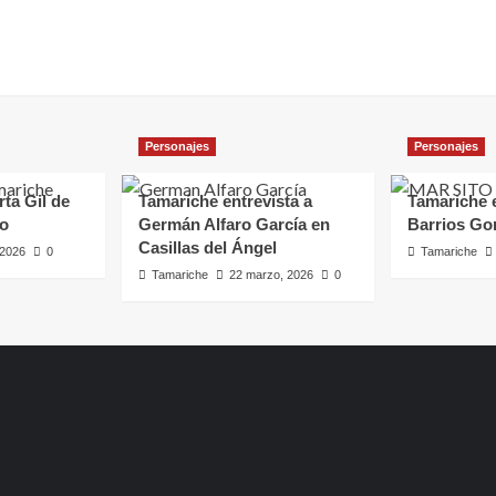
Personajes
Personajes
rta Gil de
Tamariche entrevista a
Tamariche e
ro
Germán Alfaro García en
Barrios Go
Casillas del Ángel
, 2026
0
Tamariche
Tamariche
22 marzo, 2026
0