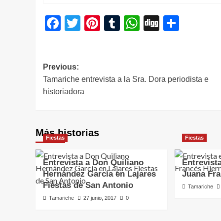
Facebook
Twitter
Pinterest
Tumblr
WhatsApp
Digg
Compa
Navegación
Previous:
Tamariche entrevista a la Sra. Dora periodista e
de
historiadora
entradas
Más historias
Fiestas
Fiestas
Entrevista a Don Quiliano
Entrevist
Hernández García en Lajares
Juana Fra
Fiestas de San Antonio
Tamariche
Tamariche
27 junio, 2017
0