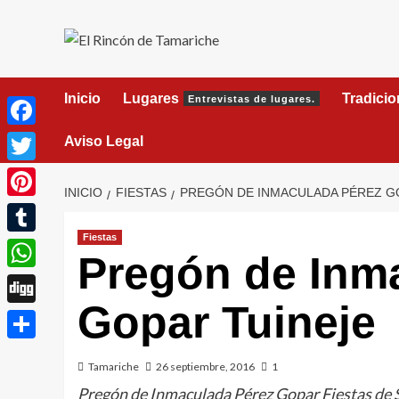
Saltar
al
contenido
Inicio
Lugares
Tradici
Entrevistas de lugares.
Facebook
Aviso Legal
Twitter
INICIO
FIESTAS
PREGÓN DE INMACULADA PÉREZ G
Pinterest
Fiestas
Tumblr
Pregón de Inm
WhatsApp
Gopar Tuineje
Digg
Compartir
Tamariche
26 septiembre, 2016
1
Pregón de Inmaculada Pérez Gopar Fiestas de S