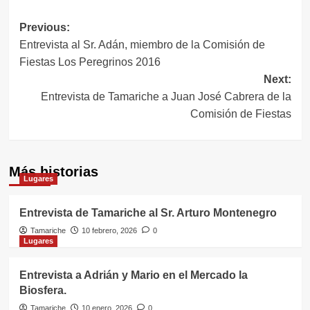
Navegación
Previous:
Entrevista al Sr. Adán, miembro de la Comisión de
de
Fiestas Los Peregrinos 2016
entradas
Next:
Entrevista de Tamariche a Juan José Cabrera de la
Comisión de Fiestas
Más historias
Lugares
Entrevista de Tamariche al Sr. Arturo Montenegro
Tamariche
10 febrero, 2026
0
Lugares
Entrevista a Adrián y Mario en el Mercado la
Biosfera.
Tamariche
10 enero, 2026
0