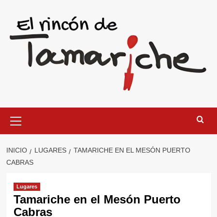
Saltar
al
contenido
Menú
primario
INICIO
LUGARES
TAMARICHE EN EL MESÓN PUERTO
CABRAS
Lugares
Tamariche en el Mesón Puerto
Cabras